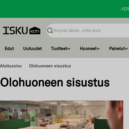
-10
Ohita
ja
Haku
siirry
sisältöön
Edut
Uutuudet
Tuotteet
Huoneet
Palvelut
Aloitussivu
Olohuoneen sisustus
O
Olohuoneen sisustus
l
o
h