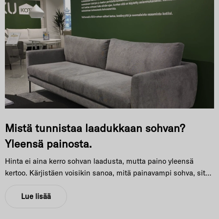
Mistä tunnistaa laadukkaan sohvan?
Yleensä painosta.
Hinta ei aina kerro sohvan laadusta, mutta paino yleensä
kertoo. Kärjistäen voisikin sanoa, mitä painavampi sohva, sitä
laadukkaampi sen runko on. Laadukas ja painava sohva
kestää myös paremmin kovaa käyttöä. Rungon lisäksi on
Lue lisää
tärkeää kiinnittää huomiota sohvan verhoiluun.