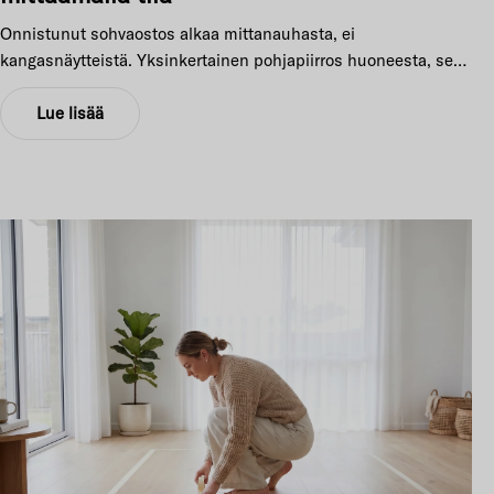
Onnistunut sohvaostos alkaa mittanauhasta, ei
kangasnäytteistä. Yksinkertainen pohjapiirros huoneesta, sen
ovista, ikkunoista ja muista huonekaluista auttaa uuden
sohvan paikan, mallin ja koon sommittelussa.
Lue lisää