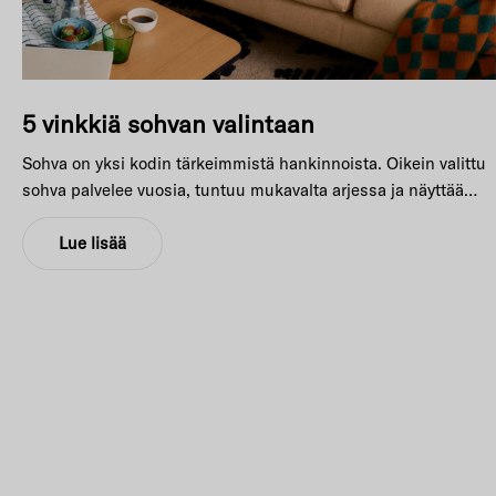
5 vinkkiä sohvan valintaan
Sohva on yksi kodin tärkeimmistä hankinnoista. Oikein valittu
sohva palvelee vuosia, tuntuu mukavalta arjessa ja näyttää
hyvältä vielä trendien vaihtuessakin. Näillä viidellä vinkillä
pääset alkuun.
Lue lisää