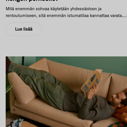
Mitä enemmän sohvaa käytetään yhdessäoloon ja
rentoutumiseen, sitä enemmän istumatilaa kannattaa varata.
Perheen koko antaa hyvän lähtökohdan suunnittelulle, mutta
lopullinen valinta riippuu myös olohuoneen koosta,
Lue lisää
elämäntyylistä ja siitä, kuinka paljon vieraita käy kylässä.