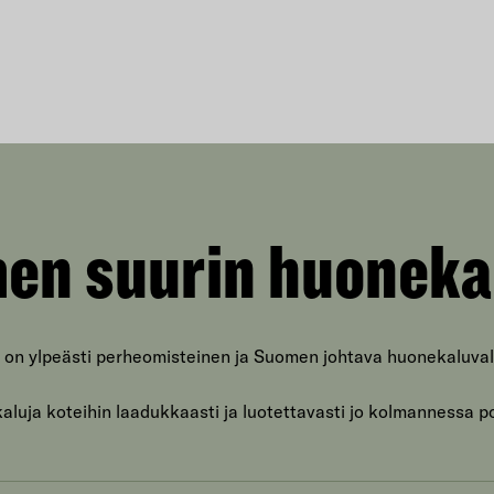
että kaikki työvaiheet tehdään saman katon alla kotimaisin
työvoimin. Tämä on Vapulle myös suuri arvokysymys, sillä hän
on itsekin yrittäjä. Sisustussuunnittelupalvelu Isku Kodilta
Vappu Pimiä kertoi käyttäneensä kerran aiemminkin
sisustussuunnittelijan palveluita ostaessaan heidän Helsingin
kotiaan. Nyt hän oli todella tyytyväinen myös Isku Kodin
suunnittelupalveluun. Hänen mukaansa Mirella oli erittäin
osaava ammattilainen, joka sai heidän ideoista hienosti kiinni
ja lähti sitä kautta toteuttamaan suunnitelmaa. Vappu kertoo
en suurin huoneka
itse rakastavansa kauniita asioita ja tiloja, mutta hänellä
itsellään ei ole minkäänlaista intohimoa eikä aikaa
sisustuksen suunnitteluun. Hän lupaa käyttää myös jatkossa
ammattilaisten apua! ”Ja Isku Kodissahan
 on ylpeästi perheomisteinen ja Suomen johtava huonekaluval
suunnittelupalvelussa on parasta, että suunnittelutyön hinta
hyvitetään ostoissa”, Vappu kiteyttää. Vapun perheelle tehtiin
myös Isku Kodin virtuaalisisustuspalvelun avulla kuvia
luja koteihin laadukkaasti ja luotettavasti jo kolmannessa p
erilaisista sisustusvaihtoehdoista, mitkä olivat Pimiän mielestä
todella silmiä avaava kokemus. Hän kokee, että virtuaalikuvista
oli suuri apu, etenkin sohvan väriä valitessa. Pimiä summaa