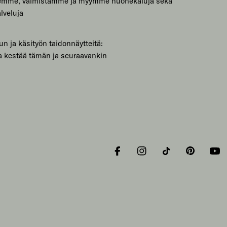
lemme, valmistamme ja myymme huonekaluja sekä
lveluja
un ja käsityön taidonnäytteitä:
a kestää tämän ja seuraavankin
Facebook
Instagram
Tiktok
Pinterest
You