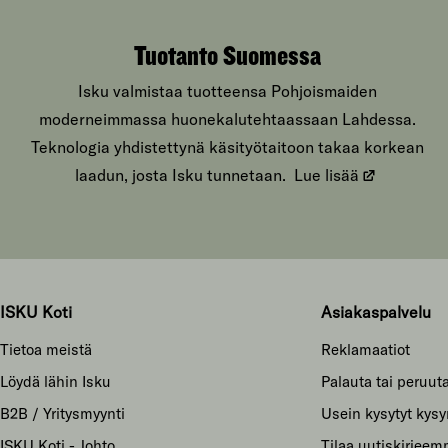
Tuotanto Suomessa
Isku valmistaa tuotteensa Pohjoismaiden
moderneimmassa huonekalutehtaassaan Lahdessa.
Teknologia yhdistettynä käsityötaitoon takaa korkean
laadun, josta Isku tunnetaan.
Lue lisää
ISKU Koti
Asiakaspalvelu
Tietoa meistä
Reklamaatiot
Löydä lähin Isku
Palauta tai peruuta
B2B / Yritysmyynti
Usein kysytyt kys
ISKU Koti - Johto
Tilaa uutiskirjee