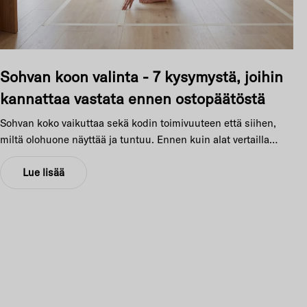
Sohvan koon valinta - 7 kysymystä, joihin
kannattaa vastata ennen ostopäätöstä
Sohvan koko vaikuttaa sekä kodin toimivuuteen että siihen,
miltä olohuone näyttää ja tuntuu. Ennen kuin alat vertailla
malleja, pysähdy hetkeksi näiden kysymysten äärelle.
Kokosimme 7 kysymyksen listan, joilla pääset alkuun
Lue lisää
sohvaostoksilla.