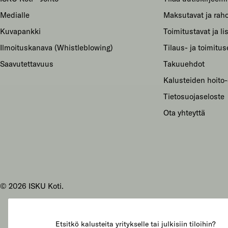
Medialle
Maksutavat ja raho
Kuvapankki
Toimitustavat ja li
Ilmoituskanava (Whistleblowing)
Tilaus- ja toimitu
Saavutettavuus
Takuuehdot
Kalusteiden hoito-
Tietosuojaseloste
Ota yhteyttä
© 2026
ISKU Koti
.