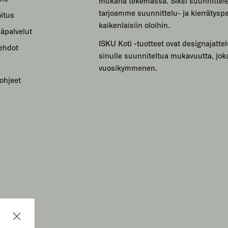
mukana tekemässä. Siksi suunnitte
yhteistyö toteutettu marraskuussa 2020.
tarjoamme suunnittelu- ja kierrätyspa
Virtuaalisisustuspalvelu on poistunut palveluvalikoimasta.
itus
kaikenlaisiin oloihin.
säpalvelut
ISKU Koti -tuotteet ovat designajattel
sehdot
sinulle suunniteltua mukavuutta, jok
vuosikymmenen.
ohjeet