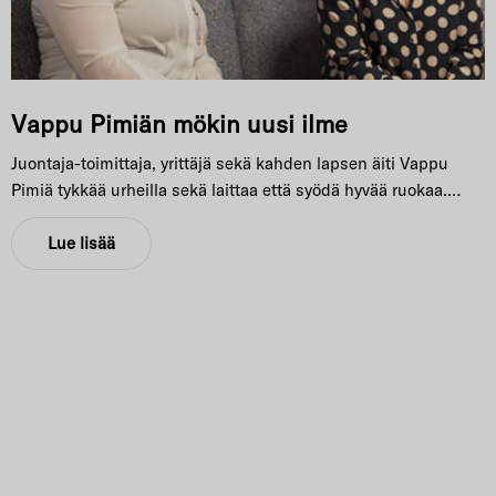
Vappu Pimiän mökin uusi ilme
Juontaja-toimittaja, yrittäjä sekä kahden lapsen äiti Vappu
Pimiä tykkää urheilla sekä laittaa että syödä hyvää ruokaa.
Vappu viettää kaiken vapaa-aikansa mökillään Salossa, jonne
uusi olohuone yhteistyössä Isku Kodin kanssa tehtiin. ISKUn
Lue lisää
kotimainen tuotanto teki vaikutuksen Vappuun Vappu kertoi,
että heidän edellinen sohva mökillä oli myös Isku Kodin
mallistosta, johon he olivat olleet todella tyytyväisiä. Sohva oli
palvellut heitä jo 8 vuoden ajan ja oli edelleen ihan
priimakunnossa, mutta he halusivat kuitenkin päivittää
olohuonetta vähän raikkaammaksi. Valinta uudesta sohvasta
osui Isku Kotiin aiempien hyvien kokemuksien sekä
ehdottomasti kotimaisuuden vuoksi. Pimiä vieraili ISKUn
tehtaalla Lahdessa, mistä hänelle jäi erityisesti mieleen se,