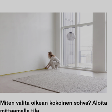
u
s
t
u
s
Miten valita oikean kokoinen sohva? Aloita
mittaamalla tila