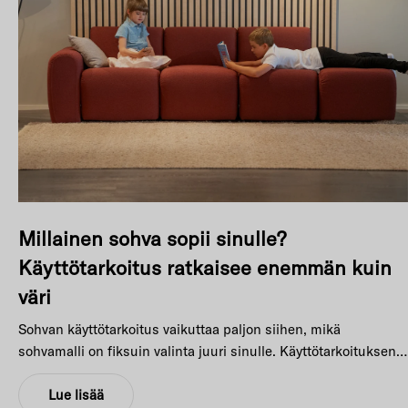
Millainen sohva sopii sinulle?
Käyttötarkoitus ratkaisee enemmän kuin
väri
Sohvan käyttötarkoitus vaikuttaa paljon siihen, mikä
sohvamalli on fiksuin valinta juuri sinulle. Käyttötarkoituksen
myötä voit räätälöidä sohvasta sopivan niin täytteen, verhoilun
kuin muidenkin ominaisuuksien osalta.
Lue lisää