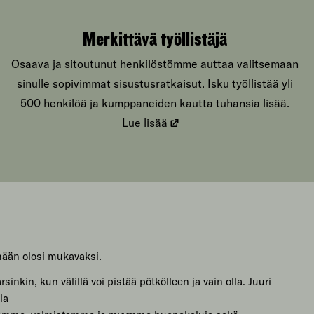
Merkittävä työllistäjä
Osaava ja sitoutunut henkilöstömme auttaa valitsemaan
sinulle sopivimmat sisustusratkaisut. Isku työllistää yli
500 henkilöä ja kumppaneiden kautta tuhansia lisää.
Lue lisää
mään olosi mukavaksi.
sinkin, kun välillä voi pistää pötkölleen ja vain olla. Juuri
la