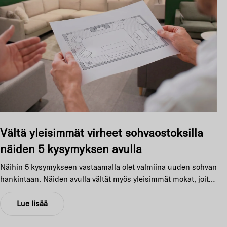
u
o
n
e
e
n
Vältä yleisimmät virheet sohvaostoksilla
näiden 5 kysymyksen avulla
s
Näihin 5 kysymykseen vastaamalla olet valmiina uuden sohvan
i
hankintaan. Näiden avulla vältät myös yleisimmät mokat, joita
moni harmittelee jälkikäteen.
s
Lue lisää