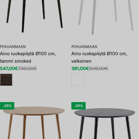
POHJANMAAN
POHJANMAAN
Aino ruokapöytä Ø100 cm,
Aino ruokapöytä Ø100 cm,
tammi smoked
valkoinen
547,00€
730,00€
381,00€
509,00€
Etuhinta
Normaalihinta
Etuhinta
Normaalihinta
-25%
-25%