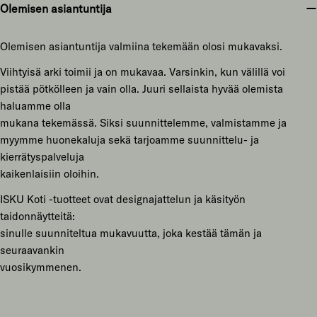
Olemisen asiantuntija
Olemisen asiantuntija valmiina tekemään olosi mukavaksi.
Viihtyisä arki toimii ja on mukavaa. Varsinkin, kun välillä voi
pistää pötkölleen ja vain olla. Juuri sellaista hyvää olemista
haluamme olla
mukana tekemässä. Siksi suunnittelemme, valmistamme ja
myymme huonekaluja sekä tarjoamme suunnittelu- ja
kierrätyspalveluja
kaikenlaisiin oloihin.
ISKU Koti -tuotteet ovat designajattelun ja käsityön
taidonnäytteitä:
sinulle suunniteltua mukavuutta, joka kestää tämän ja
seuraavankin
vuosikymmenen.