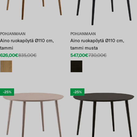
POHJANMAAN
POHJANMAAN
Aino ruokapöytä Ø110 cm,
Aino ruokapöytä Ø110 cm,
tammi
tammi musta
626,00€
835,00€
547,00€
730,00€
Etuhinta
Normaalihinta
Etuhinta
Normaalihinta
-25%
-25%