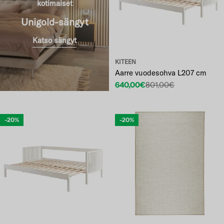
kotimaiset
Unigold-sängyt
Katso sängyt
KITEEN
Aarre vuodesohva L207 cm
640,00€
801,00€
Etuhinta
Normaalihinta
-20%
-20%