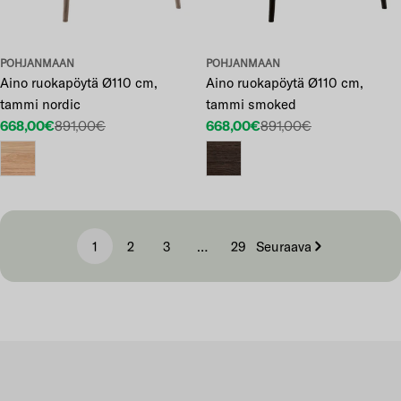
POHJANMAAN
POHJANMAAN
Aino ruokapöytä Ø110 cm,
Aino ruokapöytä Ø110 cm,
tammi nordic
tammi smoked
668,00€
891,00€
668,00€
891,00€
Etuhinta
Normaalihinta
Etuhinta
Normaalihinta
1
2
3
…
29
Seuraava