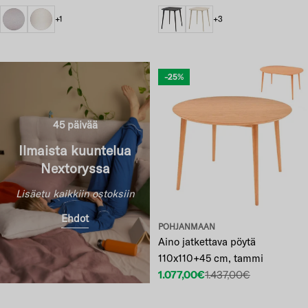
+1
+3
-25%
45 päivää
Ilmaista kuuntelua
Nextoryssa
Lisäetu kaikkiin ostoksiin
Ehdot
POHJANMAAN
Aino jatkettava pöytä
110x110+45 cm, tammi
1.077,00€
1.437,00€
Etuhinta
Normaalihinta