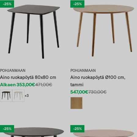
-25%
-25%
POHJANMAAN
POHJANMAAN
Aino ruokapöytä 80x80 cm
Aino ruokapöytä Ø100 cm,
Alkaen 353,00€
471,00€
tammi
Etuhinta
Normaalihinta
547,00€
730,00€
Etuhinta
Normaalihinta
+3
-25%
-25%