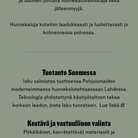
ja Suomen johtava huonekaluvalmistaja sekä
jälleenmyyjä.
Huonekaluja koteihin laadukkaasti ja luotettavasti jo
kolmannessa polvessa.
Tuotanto Suomessa
Isku valmistaa tuotteensa Pohjoismaiden
moderneimmassa huonekalutehtaassaan Lahdessa.
Teknologia yhdistettynä käsityötaitoon takaa
korkean laadun, josta Isku tunnetaan.
Lue lisää
Kestävä ja vastuullinen valinta
Pitkäikäiset, kierrätettävät materiaalit ja