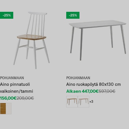
-25%
-25%
POHJANMAAN
POHJANMAAN
Aino pinnatuoli
Aino ruokapöytä 80x130 cm
valkoinen/tammi
Alkaen 447,00€
597,00€
Etuhinta
Normaalihinta
156,00€
209,00€
Etuhinta
Normaalihinta
+3