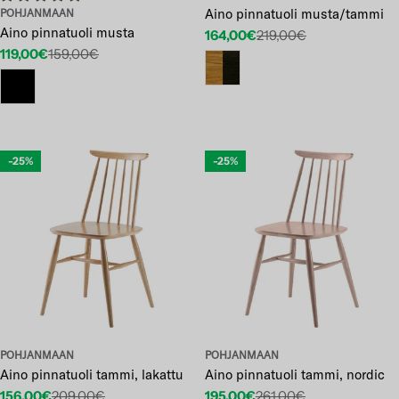
Aino pinnatuoli musta/tammi
POHJANMAAN
Aino pinnatuoli musta
164,00€
219,00€
Etuhinta
Normaalihinta
119,00€
159,00€
Etuhinta
Normaalihinta
-25%
-25%
POHJANMAAN
POHJANMAAN
Aino pinnatuoli tammi, lakattu
Aino pinnatuoli tammi, nordic
156,00€
209,00€
195,00€
261,00€