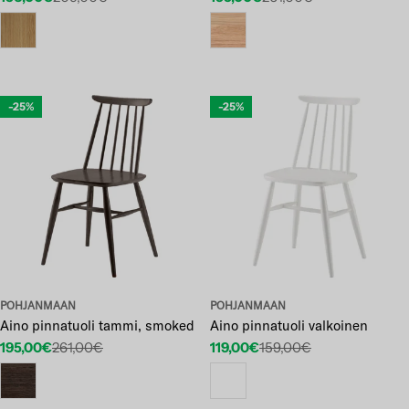
Etuhinta
Normaalihinta
Etuhinta
Normaalihinta
-25%
-25%
POHJANMAAN
POHJANMAAN
Aino pinnatuoli tammi, smoked
Aino pinnatuoli valkoinen
195,00€
261,00€
119,00€
159,00€
Etuhinta
Normaalihinta
Etuhinta
Normaalihinta