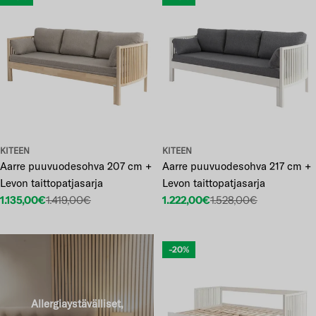
KITEEN
KITEEN
Aarre puuvuodesohva 207 cm +
Aarre puuvuodesohva 217 cm +
Levon taittopatjasarja
Levon taittopatjasarja
1.135,00€
1.419,00€
1.222,00€
1.528,00€
Etuhinta
Normaalihinta
Etuhinta
Normaalihinta
-20%
Allergiaystävälliset,