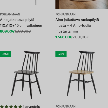
POHJANMAAN
POHJANMAAN
Aino jatkettava pöytä
Aino jatkettava ruokapöytä
110x110+45 cm, valkoinen
musta + 4 Aino-tuolia
809,00€
1.079,00€
musta/tammi
Etuhinta
Normaalihinta
1.568,00€
2.091,00€
Etuhinta
Normaalihinta
-25%
-25%
1 arvostelu
POHJANMAAN