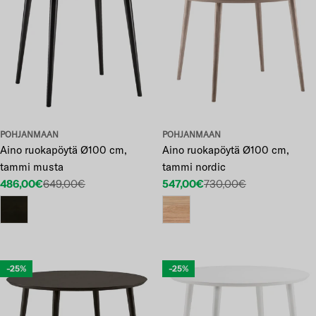
POHJANMAAN
POHJANMAAN
Aino ruokapöytä Ø100 cm,
Aino ruokapöytä Ø100 cm,
tammi musta
tammi nordic
486,00€
649,00€
547,00€
730,00€
Etuhinta
Normaalihinta
Etuhinta
Normaalihinta
-25%
-25%