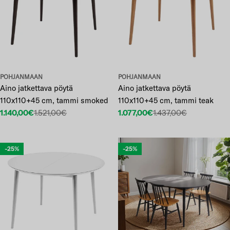
POHJANMAAN
POHJANMAAN
Aino jatkettava pöytä
Aino jatkettava pöytä
110x110+45 cm, tammi smoked
110x110+45 cm, tammi teak
1.140,00€
1.521,00€
1.077,00€
1.437,00€
Etuhinta
Normaalihinta
Etuhinta
Normaalihinta
-25%
-25%