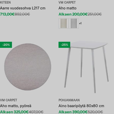
KITEEN
VM CARPET
Aarre vuodesohva L217 cm
Aho matto
713,00€
892,00€
Alkaen 200,00€
251,00€
Etuhinta
Normaalihinta
Etuhinta
Normaalihinta
+1
-20%
-25%
VM CARPET
POHJANMAAN
Aho matto, pyöreä
Aino baaripöytä 80x80 cm
Alkaen 325,00€
407,00€
Alkaen 390,00€
520,00€
Etuhinta
Normaalihinta
Etuhinta
Normaalihinta