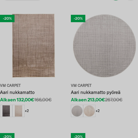
-20%
-20%
VM CARPET
VM CARPET
Aari nukkamatto
Aari nukkamatto pyöreä
Alkaen 132,00€
166,00€
Alkaen 213,00€
267,00€
Etuhinta
Normaalihinta
Etuhinta
Normaalihinta
+2
+2
-20%
-20%