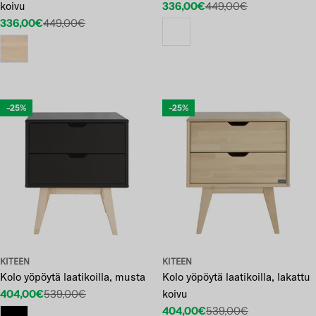
koivu
336,00€
449,00€
Etuhinta
Normaalihinta
336,00€
449,00€
Etuhinta
Normaalihinta
-25%
-25%
KITEEN
KITEEN
Kolo yöpöytä laatikoilla, musta
Kolo yöpöytä laatikoilla, lakattu
404,00€
539,00€
koivu
Etuhinta
Normaalihinta
404,00€
539,00€
Etuhinta
Normaalihinta