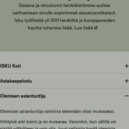
Osaava ja sitoutunut henkilöstömme auttaa
valitsemaan sinulle sopivimmat sisustusratkaisut.
Isku työllistää yli 500 henkilöä ja kumppaneiden
kautta tuhansia lisää.
Lue lisää
ISKU Koti
Asiakaspalvelu
Olemisen asiantuntija
Olemisen asiantuntija valmiina tekemään olosi mukavaksi.
Viihtyisä arki toimii ja on mukavaa. Varsinkin, kun välillä voi
pistää pötkölleen ja vain olla. Juuri sellaista hyvää olemista