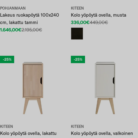
POHJANMAAN
KITEEN
Lakeus ruokapöytä 100x240
Kolo yöpöytä ovella, musta
cm, lakattu tammi
336,00€
449,00€
Etuhinta
Normaalihinta
1.646,00€
2.195,00€
Etuhinta
Normaalihinta
-25%
-25%
KITEEN
KITEEN
Kolo yöpöytä ovella, lakattu
Kolo yöpöytä ovella, valkoinen