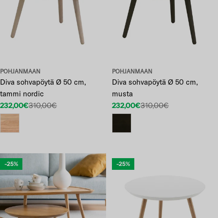
POHJANMAAN
POHJANMAAN
Diva sohvapöytä Ø 50 cm,
Diva sohvapöytä Ø 50 cm,
tammi nordic
musta
232,00€
310,00€
232,00€
310,00€
Etuhinta
Normaalihinta
Etuhinta
Normaalihinta
-25%
-25%