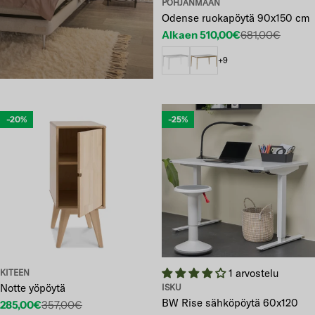
POHJANMAAN
Odense ruokapöytä 90x150 cm
Alkaen 510,00€
681,00€
Etuhinta
Normaalihinta
+9
-20%
-25%
1 arvostelu
KITEEN
Notte yöpöytä
ISKU
BW Rise sähköpöytä 60x120
285,00€
357,00€
Etuhinta
Normaalihinta