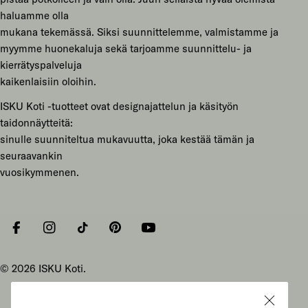
haluamme olla
mukana tekemässä. Siksi suunnittelemme, valmistamme ja
myymme huonekaluja sekä tarjoamme suunnittelu- ja
kierrätyspalveluja
kaikenlaisiin oloihin.
ISKU Koti -tuotteet ovat designajattelun ja käsityön
taidonnäytteitä:
sinulle suunniteltua mukavuutta, joka kestää tämän ja
seuraavankin
vuosikymmenen.
Facebook
Instagram
Tiktok
Pinterest
YouTube
© 2026
ISKU Koti
.