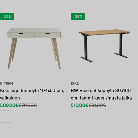
-25%
-25%
KITEEN
ISKU
Kolo kirjoituspöytä 104x50 cm,
BW Rise sähköpöytä 80x160
valkoinen
cm, tammi kansi/musta jalka
509,00€
679,00€
510,00€
681,00€
Etuhinta
Normaalihinta
Etuhinta
Normaalihinta