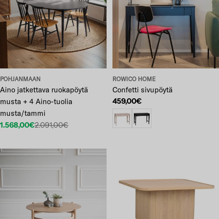
POHJANMAAN
ROWICO HOME
Aino jatkettava ruokapöytä
Confetti sivupöytä
Normaalihinta
459,00€
musta + 4 Aino-tuolia
musta/tammi
1.568,00€
2.091,00€
Etuhinta
Normaalihinta