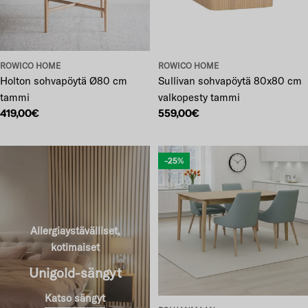
ROWICO HOME
ROWICO HOME
Holton sohvapöytä Ø80 cm
Sullivan sohvapöytä 80x80 cm
tammi
valkopesty tammi
Normaalihinta
419,00€
Normaalihinta
559,00€
-25%
Allergiaystävälliset,
kotimaiset
Unigold-sängyt
Katso sängyt