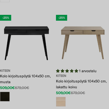
-25%
-25%
1 arvostelu
KITEEN
Kolo kirjoituspöytä 104x50 cm,
KITEEN
Kolo kirjoituspöytä 104x50 cm,
musta
lakattu koivu
509,00€
679,00€
Etuhinta
Normaalihinta
509,00€
679,00€
Etuhinta
Normaalihinta