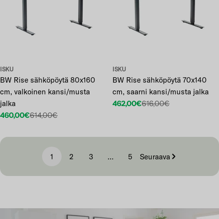
ISKU
ISKU
BW Rise sähköpöytä 80x160
BW Rise sähköpöytä 70x140
cm, valkoinen kansi/musta
cm, saarni kansi/musta jalka
jalka
462,00€
616,00€
Etuhinta
Normaalihinta
460,00€
614,00€
Etuhinta
Normaalihinta
1
2
3
…
5
Seuraava