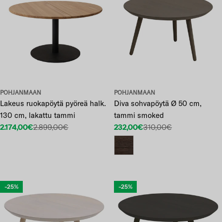
POHJANMAAN
POHJANMAAN
Lakeus ruokapöytä pyöreä halk.
Diva sohvapöytä Ø 50 cm,
130 cm, lakattu tammi
tammi smoked
2.174,00€
2.899,00€
232,00€
310,00€
Etuhinta
Normaalihinta
Etuhinta
Normaalihinta
-25%
-25%