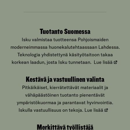
Tuotanto Suomessa
Isku valmistaa tuotteensa Pohjoismaiden
moderneimmassa huonekalutehtaassaan Lahdessa.
Teknologia yhdistettynä käsityötaitoon takaa
korkean laadun, josta Isku tunnetaan.
Lue lisää
Kestävä ja vastuullinen valinta
Pitkäikäiset, kierrätettävät materiaalit ja
vähäpäästöinen tuotanto pienentävät
ympäristökuormaa ja parantavat hyvinvointia.
Iskulla vastuullisuus on tekoja.
Lue lisää
Merkittävä työllistäjä