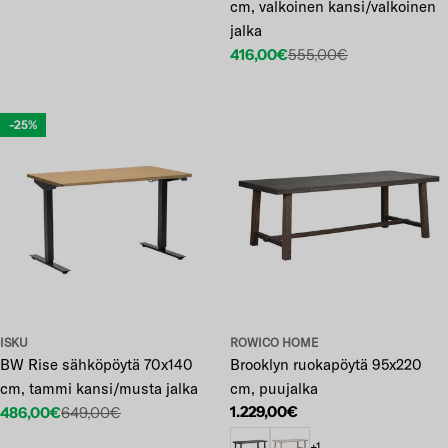
cm, valkoinen kansi/valkoinen
jalka
416,00€
555,00€
Etuhinta
Normaalihinta
-25%
ISKU
ROWICO HOME
BW Rise sähköpöytä 70x140
Brooklyn ruokapöytä 95x220
cm, tammi kansi/musta jalka
cm, puujalka
Normaalihinta
1.229,00€
486,00€
649,00€
Etuhinta
Normaalihinta
+1