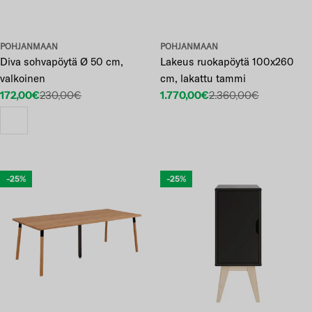
POHJANMAAN
POHJANMAAN
Diva sohvapöytä Ø 50 cm,
Lakeus ruokapöytä 100x260
valkoinen
cm, lakattu tammi
172,00€
230,00€
1.770,00€
2.360,00€
Etuhinta
Normaalihinta
Etuhinta
Normaalihinta
-25%
-25%