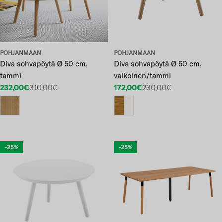
POHJANMAAN
POHJANMAAN
Diva sohvapöytä Ø 50 cm,
Diva sohvapöytä Ø 50 cm,
tammi
valkoinen/tammi
232,00€
310,00€
172,00€
230,00€
Etuhinta
Normaalihinta
Etuhinta
Normaalihinta
-25%
-25%