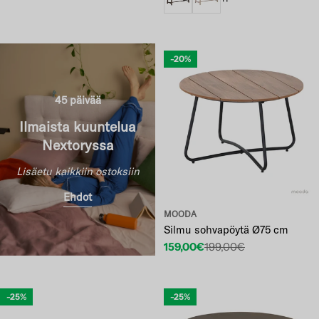
-20%
45 päivää
Ilmaista kuuntelua
Nextoryssa
Lisäetu kaikkiin ostoksiin
Ehdot
MOODA
Silmu sohvapöytä Ø75 cm
159,00€
199,00€
Etuhinta
Normaalihinta
-25%
-25%