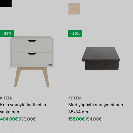
-25%
-20%
KITEEN
KITEEN
Kolo yöpöytä laatikoilla,
Mori yöpöytä sängynlaitaan,
valkoinen
35x34 cm
404,00€
539,00€
155,00€
194,00€
Etuhinta
Normaalihinta
Etuhinta
Normaalihinta