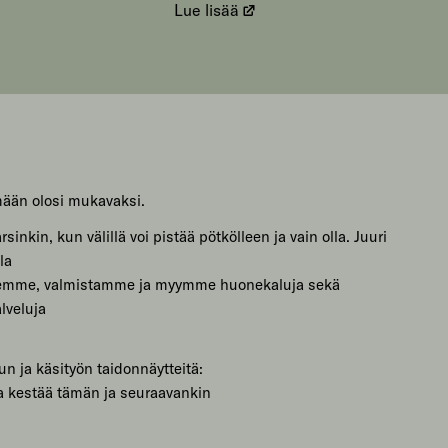
Lue lisää
mään olosi mukavaksi.
sinkin, kun välillä voi pistää pötkölleen ja vain olla. Juuri
la
lemme, valmistamme ja myymme huonekaluja sekä
lveluja
un ja käsityön taidonnäytteitä:
a kestää tämän ja seuraavankin