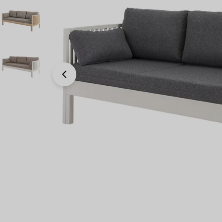
Avaa 0 modaali-ikkunassa