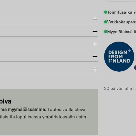
Toimitusaika 7
Verkkokaupass
Myymälöissä li
30 päivän alin h
piva
ikoima myymälöissämme.
Tuotesivuilla olevat
erilaisilta lopullisessa ympäristössään esim.