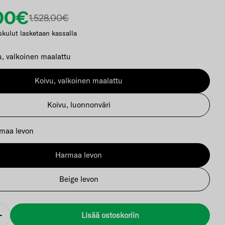
,00€
nta
alihinta
1.528,00€
skulut lasketaan kassalla
u, valkoinen maalattu
kkunassa
Koivu, valkoinen maalattu
Koivu, luonnonväri
maa levon
Harmaa levon
Beige levon
Lisää ostoskoriin
Lisää