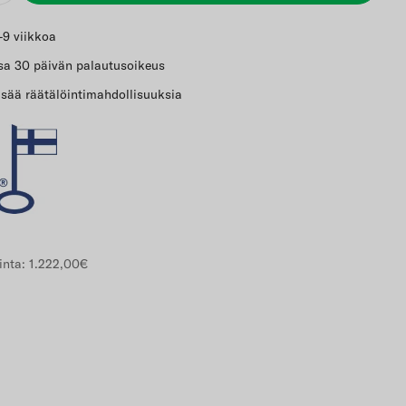
-9 viikkoa
a 30 päivän palautusoikeus
sää räätälöintimahdollisuuksia
inta:
1.222,00€