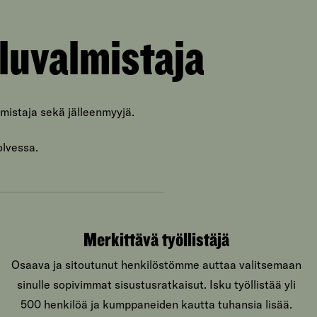
luvalmistaja
mistaja sekä jälleenmyyjä.
olvessa.
Merkittävä työllistäjä
Osaava ja sitoutunut henkilöstömme auttaa valitsemaan
sinulle sopivimmat sisustusratkaisut. Isku työllistää yli
500 henkilöä ja kumppaneiden kautta tuhansia lisää.