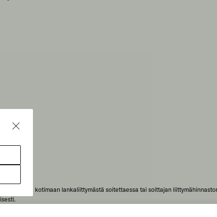
omaksu (pvm) kotimaan lankaliittymästä soitettaessa tai soittajan liittymähinna
sesti.