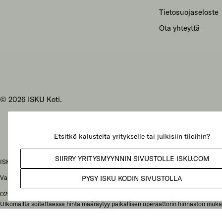
Tietosuojaseloste
Ota yhteyttä
© 2026
ISKU Koti
.
ISKU Koti Oy, Mukkulankatu 19, 15210 Lahti
Vaihteen puhelunnumero: 029 086 3000
029-alkuiset yritysnumerot: soittajan liittymähinnaston mukainen paikallisverkk
Ulkomailta soitettaessa hinta määräytyy paikallisen operaattorin hinnaston mukai