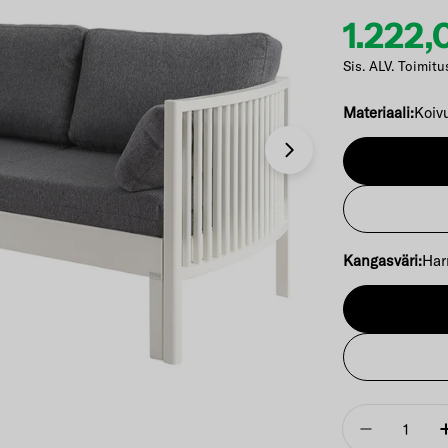
1.222
Etuhi
Norma
Sis. ALV. Toimitu
Materiaali:
Koiv
Avaa 1 modaali-i
Kangasväri:
Har
Määrä
Vähennä