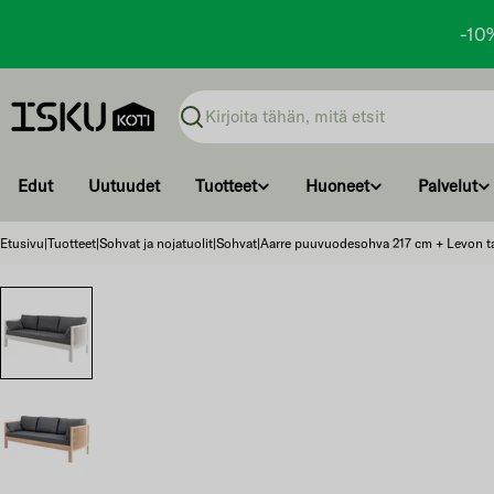
-10
Ohita
ja
Haku
siirry
sisältöön
Edut
Uutuudet
Tuotteet
Huoneet
Palvelut
Etusivu
|
Tuotteet
|
Sohvat ja nojatuolit
|
Sohvat
|
Aarre puuvuodesohva 217 cm + Levon tai
Ohita
ja
siirry
tuotetietoihin