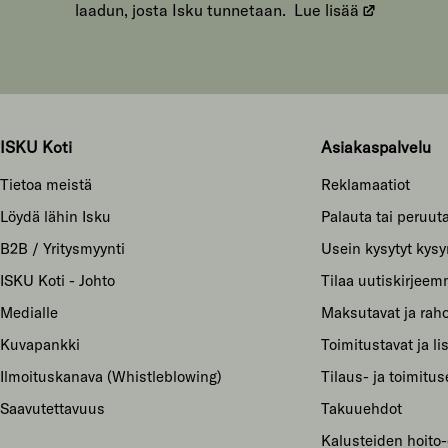
laadun, josta Isku tunnetaan.
Lue lisää
ISKU Koti
Asiakaspalvelu
Tietoa meistä
Reklamaatiot
Löydä lähin Isku
Palauta tai peruuta
B2B / Yritysmyynti
Usein kysytyt kys
ISKU Koti - Johto
Tilaa uutiskirjee
Medialle
Maksutavat ja raho
Kuvapankki
Toimitustavat ja li
Ilmoituskanava (Whistleblowing)
Tilaus- ja toimitu
Saavutettavuus
Takuuehdot
Kalusteiden hoito-