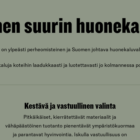
en suurin huoneka
 on ylpeästi perheomisteinen ja Suomen johtava huonekaluval
luja koteihin laadukkaasti ja luotettavasti jo kolmannessa p
Kestävä ja vastuullinen valinta
Pitkäikäiset, kierrätettävät materiaalit ja
vähäpäästöinen tuotanto pienentävät ympäristökuormaa
ja parantavat hyvinvointia. Iskulla vastuullisuus on