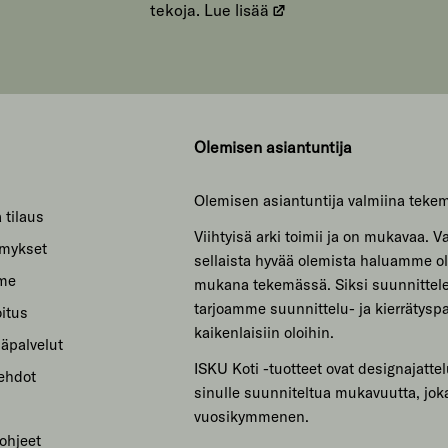
tekoja.
Lue lisää
Olemisen asiantuntija
Olemisen asiantuntija valmiina teke
 tilaus
Viihtyisä arki toimii ja on mukavaa. Var
ymykset
sellaista hyvää olemista haluamme ol
mme
mukana tekemässä. Siksi suunnitte
tarjoamme suunnittelu- ja kierrätyspa
itus
kaikenlaisiin oloihin.
säpalvelut
ISKU Koti -tuotteet ovat designajattel
sehdot
sinulle suunniteltua mukavuutta, jok
vuosikymmenen.
ohjeet