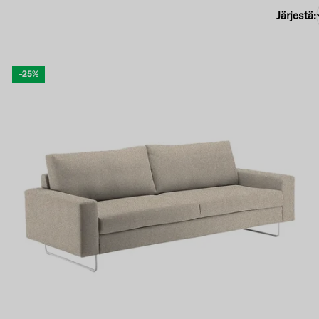
Järjestä:
-25%