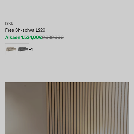
ISKU
Free 3h-sohva L229
Alkaen 1.524,00€
2.032,00€
Etuhinta
Normaalihinta
+9