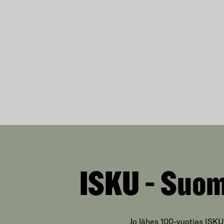
ISKU - Suom
Jo lähes 100-vuotias ISKU