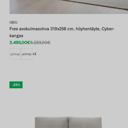
ISKU
Free avokulmasohva 319x258 cm, höyhentäyte, Cyber-
kangas
3.495,00€
5.233,00€
Etuhinta
Normaalihinta
+3
-25%