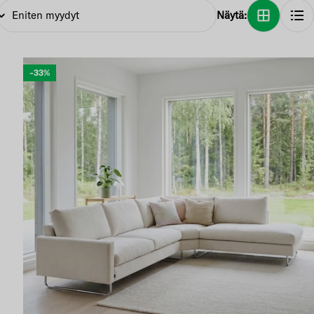
Näytä:
-33%