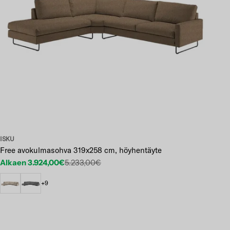
ISKU
Free avokulmasohva 319x258 cm, höyhentäyte
Alkaen 3.924,00€
5.233,00€
Etuhinta
Normaalihinta
+9