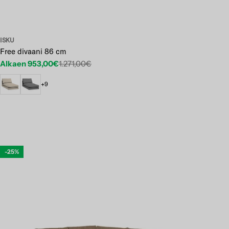
ISKU
Free divaani 86 cm
Alkaen 953,00€
1.271,00€
Etuhinta
Normaalihinta
+9
-25%