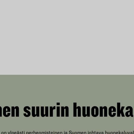
en suurin huoneka
 on ylpeästi perheomisteinen ja Suomen johtava huonekaluval