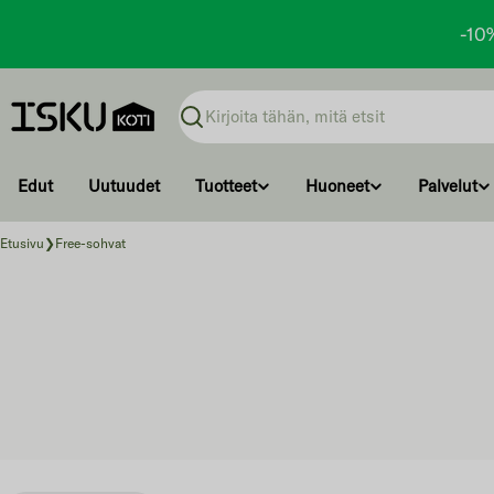
-10
Ohita
ja
Haku
siirry
sisältöön
Edut
Uutuudet
Tuotteet
Huoneet
Palvelut
Etusivu
❯
Free-sohvat