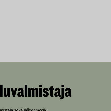
luvalmistaja
mistaja sekä jälleenmyyjä.