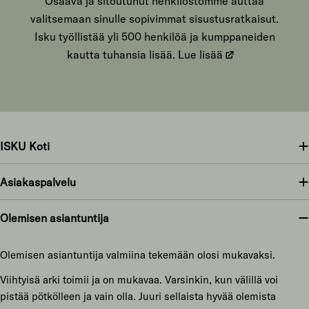
Osaava ja sitoutunut henkilöstömme auttaa
valitsemaan sinulle sopivimmat sisustusratkaisut.
Isku työllistää yli 500 henkilöä ja kumppaneiden
kautta tuhansia lisää.
Lue lisää
ISKU Koti
Asiakaspalvelu
Olemisen asiantuntija
Olemisen asiantuntija valmiina tekemään olosi mukavaksi.
Viihtyisä arki toimii ja on mukavaa. Varsinkin, kun välillä voi
pistää pötkölleen ja vain olla. Juuri sellaista hyvää olemista