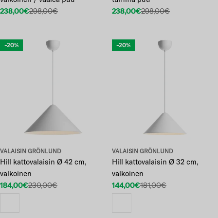
238,00€
298,00€
238,00€
298,00€
Etuhinta
Normaalihinta
Etuhinta
Normaalihinta
-20%
-20%
VALAISIN GRÖNLUND
VALAISIN GRÖNLUND
Hill kattovalaisin Ø 42 cm,
Hill kattovalaisin Ø 32 cm,
valkoinen
valkoinen
184,00€
230,00€
144,00€
181,00€
Etuhinta
Normaalihinta
Etuhinta
Normaalihinta