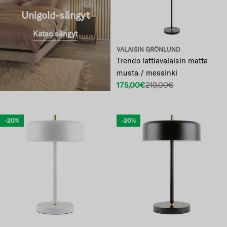
Unigold-sängyt
Katso sängyt
VALAISIN GRÖNLUND
Trendo lattiavalaisin matta
musta / messinki
175,00€
219,00€
Etuhinta
Normaalihinta
-20%
-20%