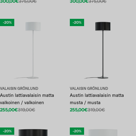
300,00€
375,00€
300,00€
375,00€
Etuhinta
Normaalihinta
Etuhinta
Normaalihinta
-20%
-20%
VALAISIN GRÖNLUND
VALAISIN GRÖNLUND
Austin lattiavalaisin matta
Austin lattiavalaisin matta
valkoinen / valkoinen
musta / musta
255,00€
319,00€
255,00€
319,00€
Etuhinta
Normaalihinta
Etuhinta
Normaalihinta
-20%
-20%