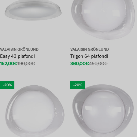
VALAISIN GRÖNLUND
VALAISIN GRÖNLUND
Easy 43 plafondi
Trigon 64 plafondi
152,00€
190,00€
360,00€
450,00€
Etuhinta
Normaalihinta
Etuhinta
Normaalihinta
-20%
-20%