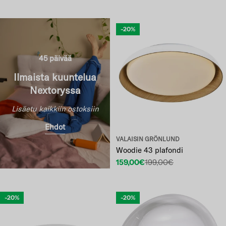
-20%
45 päivää
Ilmaista kuuntelua
Nextoryssa
Lisäetu kaikkiin ostoksiin
Ehdot
VALAISIN GRÖNLUND
Woodie 43 plafondi
159,00€
199,00€
Etuhinta
Normaalihinta
-20%
-20%