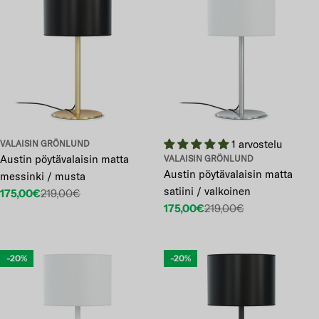
1 arvostelu
VALAISIN GRÖNLUND
Austin pöytävalaisin matta
VALAISIN GRÖNLUND
Austin pöytävalaisin matta
messinki / musta
satiini / valkoinen
175,00€
219,00€
Etuhinta
Normaalihinta
175,00€
219,00€
Etuhinta
Normaalihinta
-20%
-20%