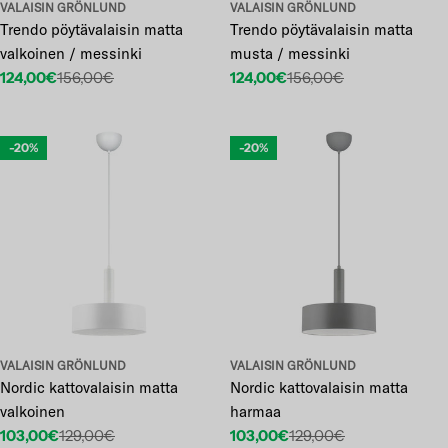
VALAISIN GRÖNLUND
VALAISIN GRÖNLUND
Trendo pöytävalaisin matta
Trendo pöytävalaisin matta
valkoinen / messinki
musta / messinki
124,00€
156,00€
124,00€
156,00€
Etuhinta
Normaalihinta
Etuhinta
Normaalihinta
-20%
-20%
VALAISIN GRÖNLUND
VALAISIN GRÖNLUND
Nordic kattovalaisin matta
Nordic kattovalaisin matta
valkoinen
harmaa
103,00€
129,00€
103,00€
129,00€
Etuhinta
Normaalihinta
Etuhinta
Normaalihinta