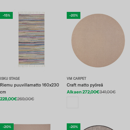
-15%
-20%
ISKU STAGE
VM CARPET
Riemu puuvillamatto 160x230
Craft matto pyöreä
cm
Alkaen 272,00€
341,00€
Etuhinta
Normaalihinta
228,00€
269,00€
Etuhinta
Normaalihinta
-20%
-20%