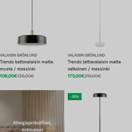
VALAISIN GRÖNLUND
VALAISIN GRÖNLUND
Trendo kattovalaisin matta
Trendo lattiavalaisin matta
musta / messinki
valkoinen / messinki
108,00€
136,00€
175,00€
219,00€
Etuhinta
Normaalihinta
Etuhinta
Normaalihinta
-20%
Allergiaystävälliset,
kotimaiset