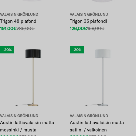
VALAISIN GRÖNLUND
VALAISIN GRÖNLUND
Trigon 48 plafondi
Trigon 35 plafondi
191,00€
239,00€
126,00€
158,00€
Etuhinta
Normaalihinta
Etuhinta
Normaalihinta
-20%
-20%
VALAISIN GRÖNLUND
VALAISIN GRÖNLUND
Austin lattiavalaisin matta
Austin lattiavalaisin matta
messinki / musta
satiini / valkoinen