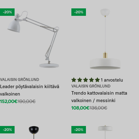
-20%
-20%
1 arvostelu
VALAISIN GRÖNLUND
Leader pöytävalaisin kiiltävä
VALAISIN GRÖNLUND
Trendo kattovalaisin matta
valkoinen
valkoinen / messinki
152,00€
190,00€
Etuhinta
Normaalihinta
108,00€
136,00€
Etuhinta
Normaalihinta
-20%
-20%