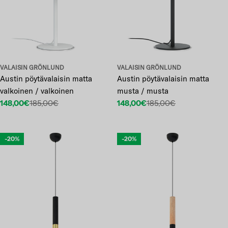
VALAISIN GRÖNLUND
VALAISIN GRÖNLUND
Austin pöytävalaisin matta
Austin pöytävalaisin matta
valkoinen / valkoinen
musta / musta
148,00€
185,00€
148,00€
185,00€
Etuhinta
Normaalihinta
Etuhinta
Normaalihinta
-20%
-20%