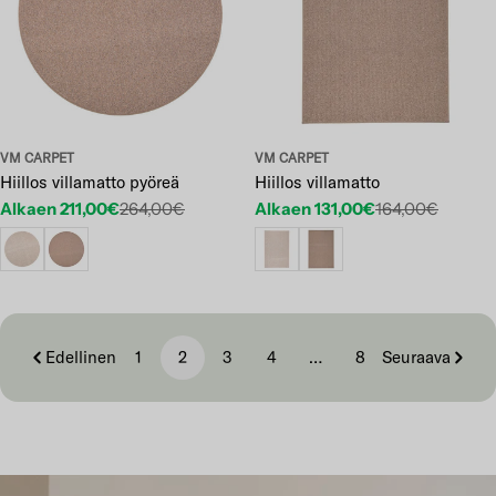
VM CARPET
VM CARPET
Hiillos villamatto pyöreä
Hiillos villamatto
Alkaen 211,00€
264,00€
Alkaen 131,00€
164,00€
Etuhinta
Normaalihinta
Etuhinta
Normaalihinta
Edellinen
1
2
3
4
…
8
Seuraava