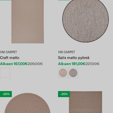
VM CARPET
VM CARPET
Craft matto
Salix matto pyöreä
Alkaen 167,00€
209,00€
Alkaen 181,00€
227,00€
Etuhinta
Normaalihinta
Etuhinta
Normaalihinta
-20%
-20%