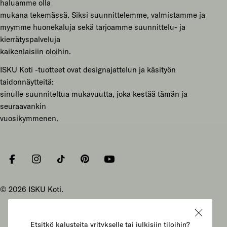
haluamme olla
mukana tekemässä. Siksi suunnittelemme, valmistamme ja
myymme huonekaluja sekä tarjoamme suunnittelu- ja
kierrätyspalveluja
kaikenlaisiin oloihin.
ISKU Koti -tuotteet ovat designajattelun ja käsityön
taidonnäytteitä:
sinulle suunniteltua mukavuutta, joka kestää tämän ja
seuraavankin
vuosikymmenen.
Facebook
Instagram
Tiktok
Pinterest
YouTube
© 2026
ISKU Koti
.