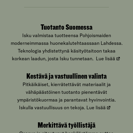
Tuotanto Suomessa
Isku valmistaa tuotteensa Pohjoismaiden
moderneimmassa huonekalutehtaassaan Lahdessa.
Teknologia yhdistettynä käsityötaitoon takaa
korkean laadun, josta Isku tunnetaan.
Lue lisää
Kestävä ja vastuullinen valinta
Pitkäikäiset, kierrätettävät materiaalit ja
vähäpäästöinen tuotanto pienentävät
ympäristökuormaa ja parantavat hyvinvointia.
Iskulla vastuullisuus on tekoja.
Lue lisää
Merkittävä työllistäjä