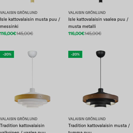
VALAISIN GRÖNLUND
VALAISIN GRÖNLUND
Isle kattovalaisin musta puu /
Isle kattovalaisin vaalea puu /
messinki
musta metalli
116,00€
145,00€
116,00€
145,00€
Etuhinta
Normaalihinta
Etuhinta
Normaalihinta
-20%
-20%
VALAISIN GRÖNLUND
VALAISIN GRÖNLUND
Tradition kattovalaisin
Tradition kattovalaisin musta /
valkoinen / vaalea puu
tumma puu