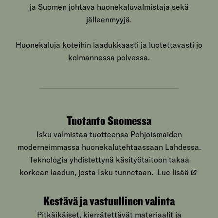
ja Suomen johtava huonekaluvalmistaja sekä
jälleenmyyjä.
Huonekaluja koteihin laadukkaasti ja luotettavasti jo
kolmannessa polvessa.
Tuotanto Suomessa
Isku valmistaa tuotteensa Pohjoismaiden
moderneimmassa huonekalutehtaassaan Lahdessa.
Teknologia yhdistettynä käsityötaitoon takaa
korkean laadun, josta Isku tunnetaan.
Lue lisää
Kestävä ja vastuullinen valinta
Pitkäikäiset, kierrätettävät materiaalit ja