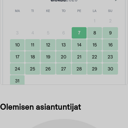
MA
TI
KE
TO
PE
LA
SU
1
2
3
4
5
6
7
8
9
10
11
12
13
14
15
16
17
18
19
20
21
22
23
24
25
26
27
28
29
30
31
Olemisen asiantuntijat
7. elo 2026
AM/PM
24h