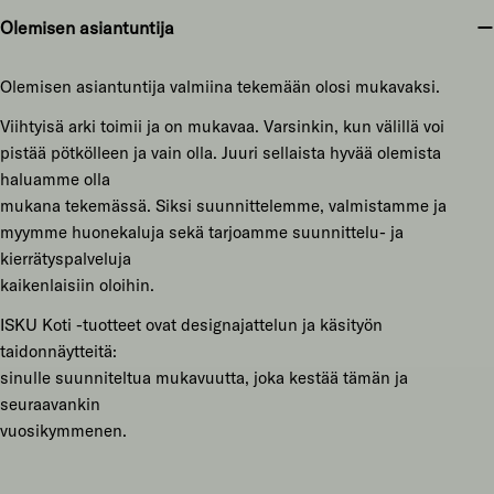
Olemisen asiantuntija
Olemisen asiantuntija valmiina tekemään olosi mukavaksi.
Viihtyisä arki toimii ja on mukavaa. Varsinkin, kun välillä voi
pistää pötkölleen ja vain olla. Juuri sellaista hyvää olemista
haluamme olla
mukana tekemässä. Siksi suunnittelemme, valmistamme ja
myymme huonekaluja sekä tarjoamme suunnittelu- ja
kierrätyspalveluja
kaikenlaisiin oloihin.
ISKU Koti -tuotteet ovat designajattelun ja käsityön
taidonnäytteitä:
sinulle suunniteltua mukavuutta, joka kestää tämän ja
seuraavankin
vuosikymmenen.