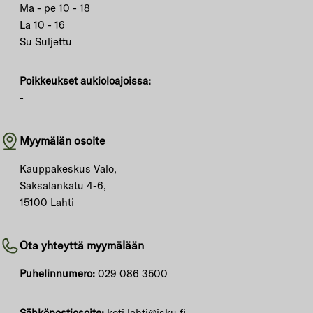
Ma - pe 10 - 18
La 10 - 16
Su Suljettu
Poikkeukset aukioloajoissa:
-
Myymälän osoite
Kauppakeskus Valo,
Saksalankatu 4-6,
15100 Lahti
Ota yhteyttä myymälään
Puhelinnumero:
029 086 3500
Sähköpostiosoite:
koti.lahti@isku.fi