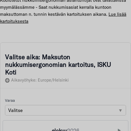
Koulutetut nukkumisergonomian asiantuntijat ovat tavattavissa
myymälässämme - Saat nukkumisasiat kerralla kuntoon
maksuttoman n. tunnin kestävän kartoituksen aikana.
Lue lisää
kartoituksesta
Valitse aika: Maksuton
nukkumisergonomian kartoitus, ISKU
Koti
Aikavyöhyke: Europe/Helsinki
Varaa
Valitse
▼
elokuu
2026