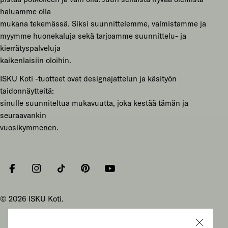
haluamme olla
mukana tekemässä. Siksi suunnittelemme, valmistamme ja
myymme huonekaluja sekä tarjoamme suunnittelu- ja
kierrätyspalveluja
kaikenlaisiin oloihin.
ISKU Koti -tuotteet ovat designajattelun ja käsityön
taidonnäytteitä:
sinulle suunniteltua mukavuutta, joka kestää tämän ja
seuraavankin
vuosikymmenen.
Facebook
Instagram
Tiktok
Pinterest
YouTube
© 2026
ISKU Koti
.