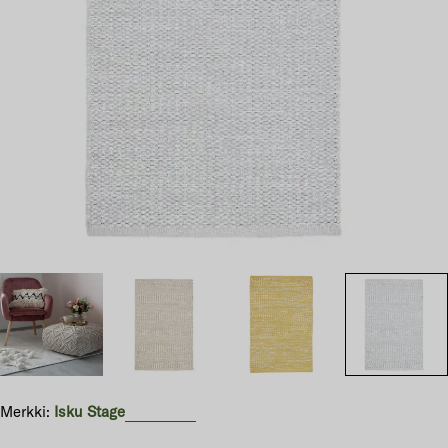
Avaa 5 modaali-ikkunassa
Merkki:
Isku Stage