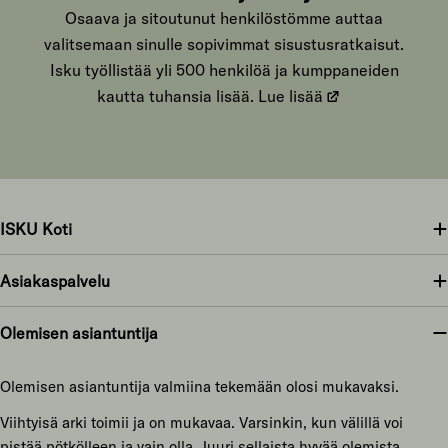
Osaava ja sitoutunut henkilöstömme auttaa
valitsemaan sinulle sopivimmat sisustusratkaisut.
Isku työllistää yli 500 henkilöä ja kumppaneiden
kautta tuhansia lisää.
Lue lisää
ISKU Koti
Asiakaspalvelu
Olemisen asiantuntija
Olemisen asiantuntija valmiina tekemään olosi mukavaksi.
Viihtyisä arki toimii ja on mukavaa. Varsinkin, kun välillä voi
pistää pötkölleen ja vain olla. Juuri sellaista hyvää olemista