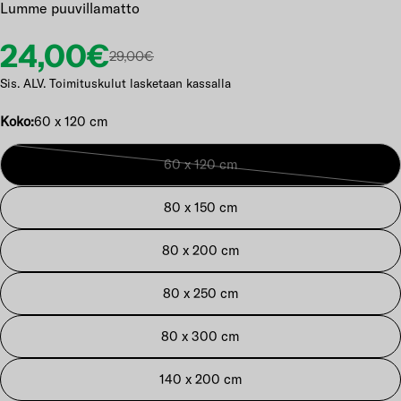
Lumme puuvillamatto
Etuhinta
Normaalihinta
24,00€
29,00€
Sis. ALV. Toimituskulut lasketaan kassalla
Koko:
60 x 120 cm
60 x 120 cm
Vaihtoehto
loppuunmyyty
80 x 150 cm
tai
ei
80 x 200 cm
saatavilla
80 x 250 cm
80 x 300 cm
140 x 200 cm