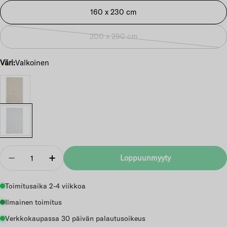
160 x 230 cm
200 x 290 cm
Vaihtoehto
loppuunmyyty
Väri:
Valkoinen
tai
ei
saatavilla
Määrä
Loppuunmyyty
Vähennä
Lisää
Toimitusaika 2-4 viikkoa
Ilmainen toimitus
Verkkokaupassa 30 päivän palautusoikeus