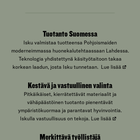
Tuotanto Suomessa
Isku valmistaa tuotteensa Pohjoismaiden
moderneimmassa huonekalutehtaassaan Lahdessa.
Teknologia yhdistettynä käsityötaitoon takaa
korkean laadun, josta Isku tunnetaan.
Lue lisää
Kestävä ja vastuullinen valinta
Pitkäikäiset, kierrätettävät materiaalit ja
vähäpäästöinen tuotanto pienentävät
ympäristökuormaa ja parantavat hyvinvointia.
Iskulla vastuullisuus on tekoja.
Lue lisää
Merkittävä työllistäjä