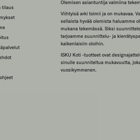
Olemisen asiantuntija valmiina teke
 tilaus
Viihtyisä arki toimii ja on mukavaa. Var
ymykset
sellaista hyvää olemista haluamme ol
mme
mukana tekemässä. Siksi suunnitte
tarjoamme suunnittelu- ja kierrätyspa
itus
kaikenlaisiin oloihin.
säpalvelut
ISKU Koti -tuotteet ovat designajattel
sehdot
sinulle suunniteltua mukavuutta, jok
vuosikymmenen.
ohjeet