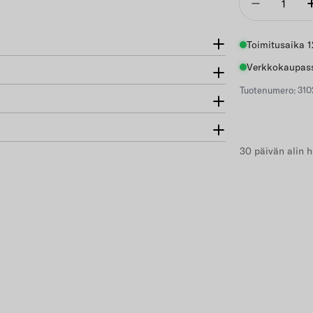
Vähennä
Toimitusaika 1
Verkkokaupass
Tuotenumero: 310
30 päivän alin h