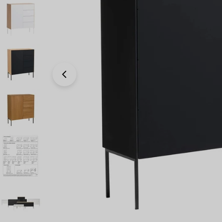
Avaa 1 modaali-ikkunassa