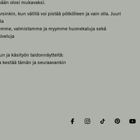
mään olosi mukavaksi.
sinkin, kun välillä voi pistää pötkölleen ja vain olla. Juuri
la
lemme, valmistamme ja myymme huonekaluja sekä
lveluja
un ja käsityön taidonnäytteitä:
a kestää tämän ja seuraavankin
Facebook
Instagram
Tiktok
Pinterest
You