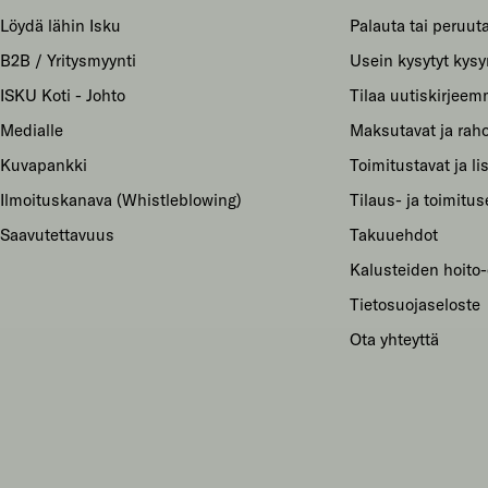
Löydä lähin Isku
Palauta tai peruuta
B2B / Yritysmyynti
Usein kysytyt kys
ISKU Koti - Johto
Tilaa uutiskirjee
Medialle
Maksutavat ja raho
Kuvapankki
Toimitustavat ja li
Ilmoituskanava (Whistleblowing)
Tilaus- ja toimitu
Saavutettavuus
Takuuehdot
Kalusteiden hoito-
Tietosuojaseloste
Ota yhteyttä