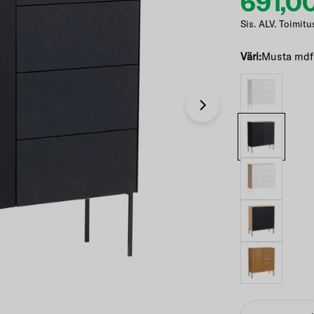
691,0
Etuhi
Norma
Sis. ALV. Toimitu
Väri:
Musta mdf
Avaa 2 modaali-
Määrä