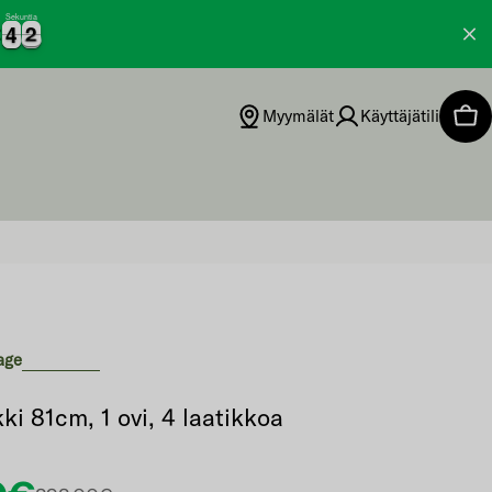
Sekuntia
4
4
1
2
2
4
4
1
Myymälät
Käyttäjätili
Ost
age
ki 81cm, 1 ovi, 4 laatikkoa