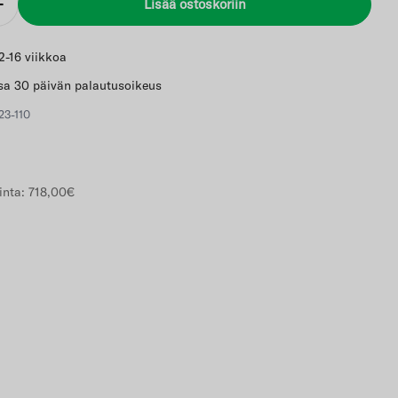
Lisää ostoskoriin
Lisää
2-16 viikkoa
a 30 päivän palautusoikeus
23-110
inta:
718,00€