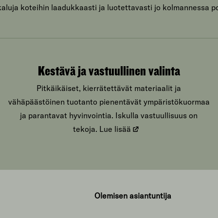
luja koteihin laadukkaasti ja luotettavasti jo kolmannessa p
Kestävä ja vastuullinen valinta
Pitkäikäiset, kierrätettävät materiaalit ja
vähäpäästöinen tuotanto pienentävät ympäristökuormaa
ja parantavat hyvinvointia. Iskulla vastuullisuus on
tekoja.
Lue lisää
Olemisen asiantuntija