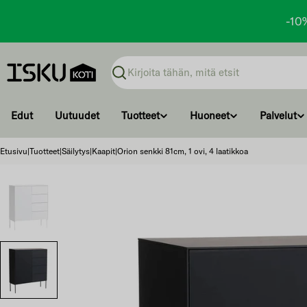
-10
Ohita
ja
Haku
siirry
sisältöön
Edut
Uutuudet
Tuotteet
Huoneet
Palvelut
Etusivu
|
Tuotteet
|
Säilytys
|
Kaapit
|
Orion senkki 81cm, 1 ovi, 4 laatikkoa
Ohita
ja
siirry
tuotetietoihin