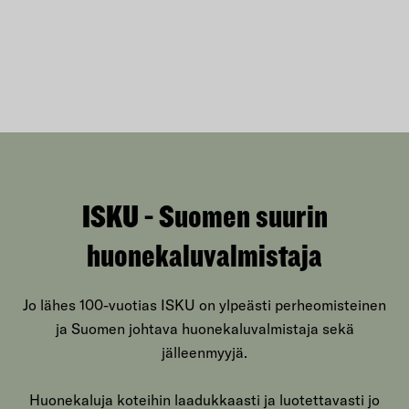
ISKU - Suomen suurin
huonekaluvalmistaja
Jo lähes 100-vuotias ISKU on ylpeästi perheomisteinen
ja Suomen johtava huonekaluvalmistaja sekä
jälleenmyyjä.
Huonekaluja koteihin laadukkaasti ja luotettavasti jo