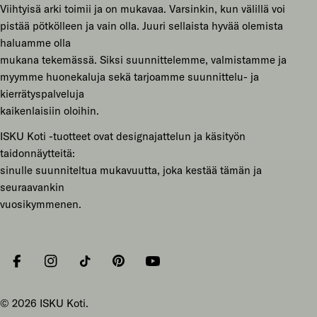
Viihtyisä arki toimii ja on mukavaa. Varsinkin, kun välillä voi
pistää pötkölleen ja vain olla. Juuri sellaista hyvää olemista
haluamme olla
mukana tekemässä. Siksi suunnittelemme, valmistamme ja
myymme huonekaluja sekä tarjoamme suunnittelu- ja
kierrätyspalveluja
kaikenlaisiin oloihin.
ISKU Koti -tuotteet ovat designajattelun ja käsityön
taidonnäytteitä:
sinulle suunniteltua mukavuutta, joka kestää tämän ja
seuraavankin
vuosikymmenen.
Facebook
Instagram
Tiktok
Pinterest
YouTube
© 2026
ISKU Koti
.