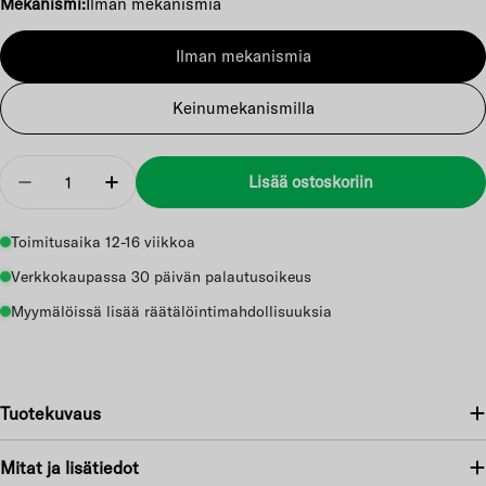
Mekanismi:
Ilman mekanismia
Ilman mekanismia
Keinumekanismilla
Määrä
Lisää ostoskoriin
Vähennä
Lisää
Toimitusaika 12-16 viikkoa
Verkkokaupassa 30 päivän palautusoikeus
Myymälöissä lisää räätälöintimahdollisuuksia
Tuotekuvaus
Mitat ja lisätiedot