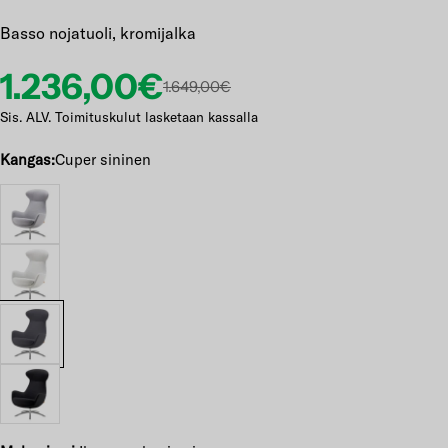
Basso nojatuoli, kromijalka
Etuhinta
Normaalihinta
1.236,00€
1.649,00€
Sis. ALV. Toimituskulut lasketaan kassalla
Kangas:
Cuper sininen