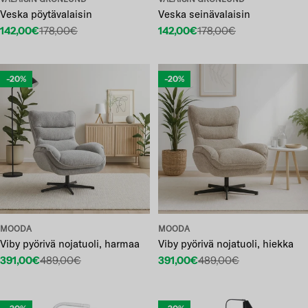
Veska pöytävalaisin
Veska seinävalaisin
142,00€
178,00€
142,00€
178,00€
Etuhinta
Normaalihinta
Etuhinta
Normaalihinta
-20%
-20%
MOODA
MOODA
Viby pyörivä nojatuoli, harmaa
Viby pyörivä nojatuoli, hiekka
391,00€
489,00€
391,00€
489,00€
Etuhinta
Normaalihinta
Etuhinta
Normaalihinta