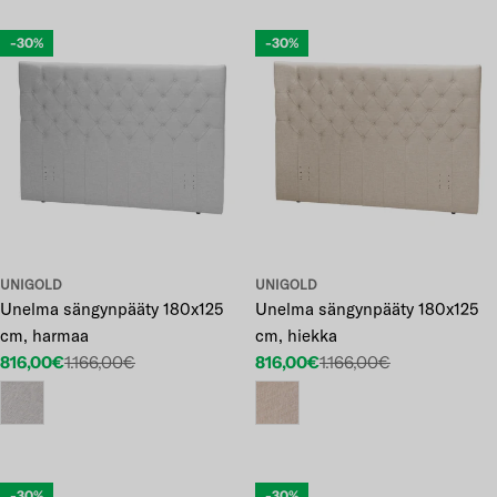
-30%
-30%
UNIGOLD
UNIGOLD
Unelma sängynpääty 180x125
Unelma sängynpääty 180x125
cm, harmaa
cm, hiekka
816,00€
1.166,00€
816,00€
1.166,00€
Etuhinta
Normaalihinta
Etuhinta
Normaalihinta
-30%
-30%