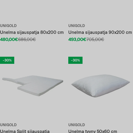
UNIGOLD
UNIGOLD
Unelma sijauspatja 80x200 cm
Unelma sijauspatja 90x200 cm
480,00€
686,00€
493,00€
705,00€
Etuhinta
Normaalihinta
Etuhinta
Normaalihinta
-30%
-30%
UNIGOLD
UNIGOLD
Unelma Split sijauspatja
Unelma tyyny 50x60 cm