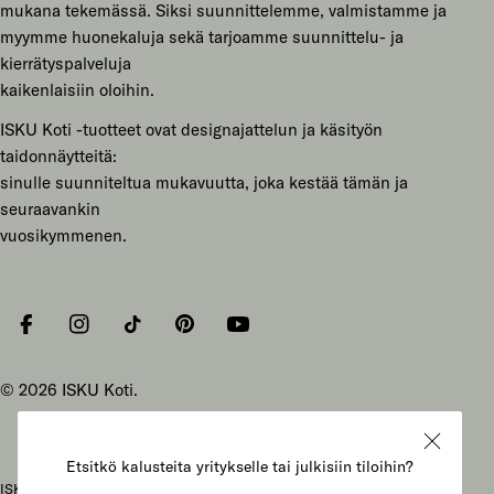
mukana tekemässä. Siksi suunnittelemme, valmistamme ja
myymme huonekaluja sekä tarjoamme suunnittelu- ja
kierrätyspalveluja
kaikenlaisiin oloihin.
ISKU Koti -tuotteet ovat designajattelun ja käsityön
taidonnäytteitä:
sinulle suunniteltua mukavuutta, joka kestää tämän ja
seuraavankin
vuosikymmenen.
Facebook
Instagram
Tiktok
Pinterest
YouTube
© 2026
ISKU Koti
.
ISKU Koti Oy, Mukkulankatu 19, 15210 Lahti