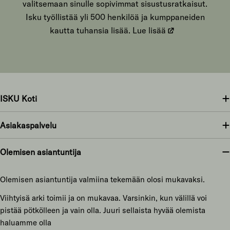
valitsemaan sinulle sopivimmat sisustusratkaisut.
Isku työllistää yli 500 henkilöä ja kumppaneiden
kautta tuhansia lisää.
Lue lisää
ISKU Koti
Asiakaspalvelu
Olemisen asiantuntija
Olemisen asiantuntija valmiina tekemään olosi mukavaksi.
Viihtyisä arki toimii ja on mukavaa. Varsinkin, kun välillä voi
pistää pötkölleen ja vain olla. Juuri sellaista hyvää olemista
haluamme olla