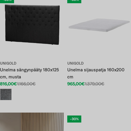
UNIGOLD
UNIGOLD
Unelma sängynpääty 180x125
Unelma sijauspatja 160x200
cm, musta
cm
816,00€
1.166,00€
965,00€
1.379,00€
Etuhinta
Normaalihinta
Etuhinta
Normaalihinta
-30%