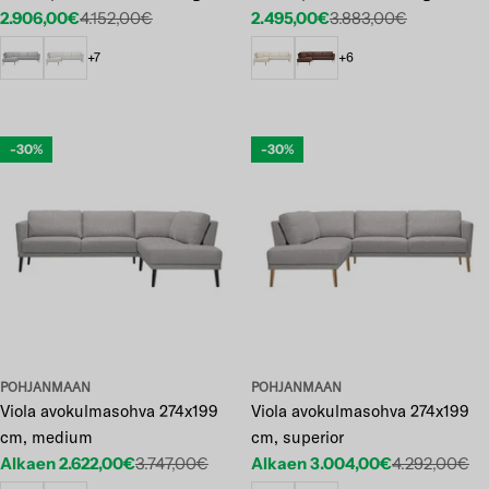
2.906,00€
4.152,00€
2.495,00€
3.883,00€
Etuhinta
Normaalihinta
Etuhinta
Normaalihinta
+7
+6
-30%
-30%
POHJANMAAN
POHJANMAAN
Viola avokulmasohva 274x199
Viola avokulmasohva 274x199
cm, medium
cm, superior
Alkaen 2.622,00€
3.747,00€
Alkaen 3.004,00€
4.292,00€
Etuhinta
Normaalihinta
Etuhinta
Normaalihinta