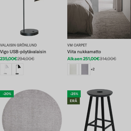
VALAISIN GRÖNLUND
VM CARPET
Vigo USB-pöytävalaisin
Viita nukkamatto
235,00€
294,00€
Alkaen 251,00€
314,00€
Etuhinta
Normaalihinta
Etuhinta
Normaalihinta
+2
-20%
-25%
ERÄ