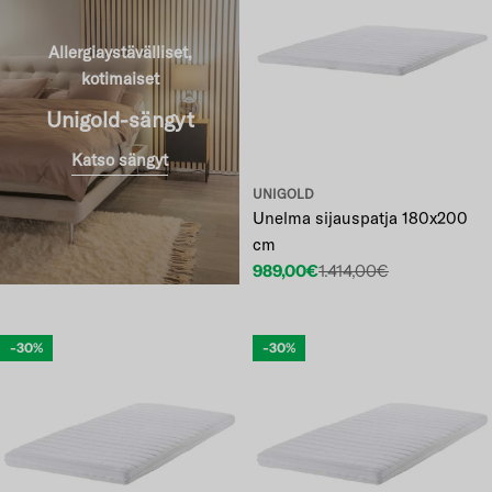
Allergiaystävälliset,
kotimaiset
Unigold-sängyt
Katso sängyt
UNIGOLD
Unelma sijauspatja 180x200
cm
989,00€
1.414,00€
Etuhinta
Normaalihinta
-30%
-30%