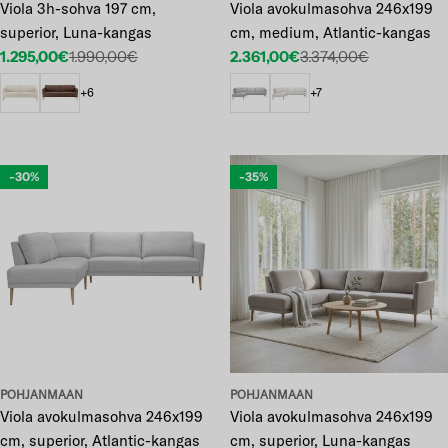
Viola 3h-sohva 197 cm,
Viola avokulmasohva 246x199
superior, Luna-kangas
cm, medium, Atlantic-kangas
1.295,00€
1.990,00€
2.361,00€
3.374,00€
Etuhinta
Normaalihinta
Etuhinta
Normaalihinta
+6
+7
-30%
-35%
POHJANMAAN
POHJANMAAN
Viola avokulmasohva 246x199
Viola avokulmasohva 246x199
cm, superior, Atlantic-kangas
cm, superior, Luna-kangas