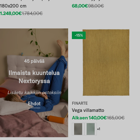
180x200 cm
68,00€
98,00€
Etuhinta
Normaalihinta
1.248,00€
1.784,00€
Etuhinta
Normaalihinta
-15%
45 päivää
Ilmaista kuuntelua
Nextoryssa
Lisäetu kaikkiin ostoksiin
Ehdot
FINARTE
Vega villamatto
Alkaen 140,00€
165,00€
Etuhinta
Normaalihinta
+1