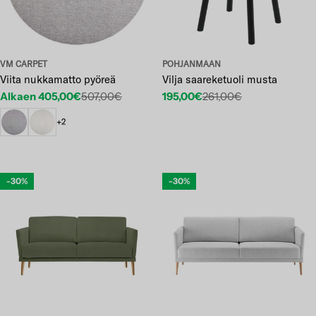
VM CARPET
POHJANMAAN
Viita nukkamatto pyöreä
Vilja saareketuoli musta
Alkaen 405,00€
507,00€
195,00€
261,00€
Etuhinta
Normaalihinta
Etuhinta
Normaalihinta
+2
-30%
-30%