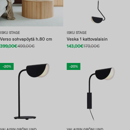
ISKU STAGE
ISKU STAGE
Verso sohvapöytä h.80 cm
Veska 1 kattovalaisin
399,00€
499,00€
143,00€
179,00€
Etuhinta
Normaalihinta
Etuhinta
Normaalihinta
-20%
-20%
VALAISIN GRÖNLUND
VALAISIN GRÖNLUND