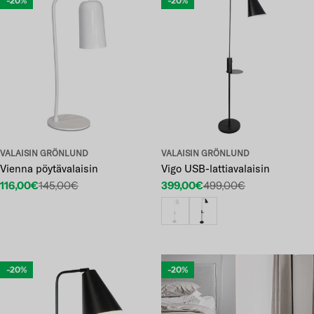
-20%
-20%
VALAISIN GRÖNLUND
VALAISIN GRÖNLUND
Vienna pöytävalaisin
Vigo USB-lattiavalaisin
116,00€
145,00€
399,00€
499,00€
Etuhinta
Normaalihinta
Etuhinta
Normaalihinta
-20%
-20%