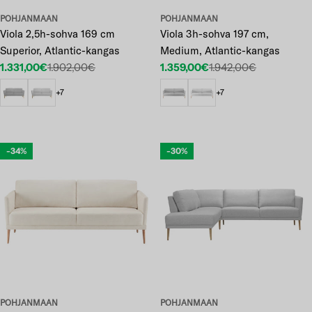
POHJANMAAN
POHJANMAAN
Viola 2,5h-sohva 169 cm
Viola 3h-sohva 197 cm,
Superior, Atlantic-kangas
Medium, Atlantic-kangas
1.331,00€
1.902,00€
1.359,00€
1.942,00€
Etuhinta
Normaalihinta
Etuhinta
Normaalihinta
+7
+7
-34%
-30%
POHJANMAAN
POHJANMAAN