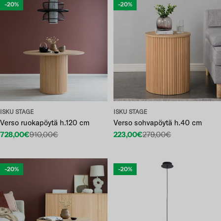
-20%
-20%
ISKU STAGE
ISKU STAGE
Verso ruokapöytä h.120 cm
Verso sohvapöytä h.40 cm
728,00€
910,00€
223,00€
279,00€
Etuhinta
Normaalihinta
Etuhinta
Normaalihinta
-20%
-20%