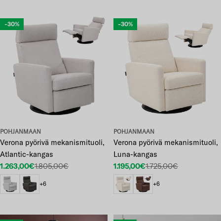
-30%
-30%
POHJANMAAN
POHJANMAAN
Verona pyörivä mekanismituoli,
Verona pyörivä mekanismituoli,
Atlantic-kangas
Luna-kangas
1.263,00€
1.805,00€
1.195,00€
1.725,00€
Etuhinta
Normaalihinta
Etuhinta
Normaalihinta
+6
+6