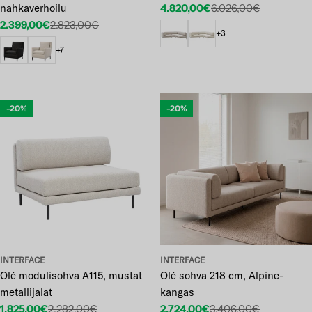
nahkaverhoilu
4.820,00€
6.026,00€
Etuhinta
Normaalihinta
2.399,00€
2.823,00€
Etuhinta
Normaalihinta
+3
+7
-20%
-20%
INTERFACE
INTERFACE
Olé modulisohva A115, mustat
Olé sohva 218 cm, Alpine-
metallijalat
kangas
1.825,00€
2.282,00€
2.724,00€
3.406,00€
Etuhinta
Normaalihinta
Etuhinta
Normaalihinta