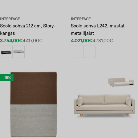
INTERFACE
INTERFACE
Soolo sohva 212 cm, Story-
Soolo sohva L242, mustat
kangas
metallijalat
3.754,00€
4.417,00€
4.021,00€
4.731,00€
Etuhinta
Normaalihinta
Etuhinta
Normaalihinta
-15%