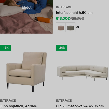
Ehdot
INTERFACE
Interface rahi h.60 cm
618,00€
728,00€
Etuhinta
Normaalihinta
+3
-15%
-20%
INTERFACE
INTERFACE
Juno nojatuoli, Adrian-
Olé kulmasohva 248x205 cm