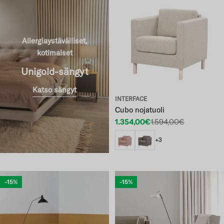
Allergiaystävälliset,
kotimaiset
Unigold-sängyt
Katso sängyt
INTERFACE
Cubo nojatuoli
1.354,00€
1.594,00€
Etuhinta
Normaalihinta
+3
-15%
-15%