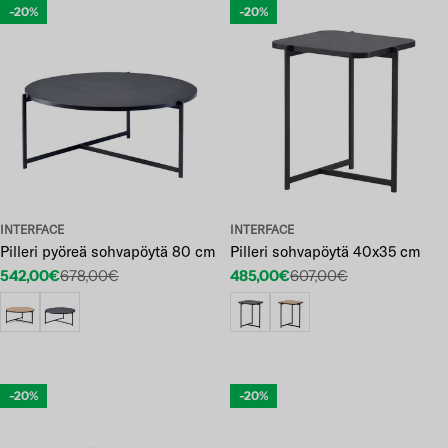
-20%
-20%
INTERFACE
INTERFACE
Pilleri pyöreä sohvapöytä 80 cm
Pilleri sohvapöytä 40x35 cm
542,00€
678,00€
485,00€
607,00€
Etuhinta
Normaalihinta
Etuhinta
Normaalihinta
-20%
-20%