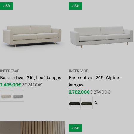
-15%
-15%
INTERFACE
INTERFACE
Base sohva L216, Leaf-kangas
Base sohva L246, Alpine-
2.485,00€
2.924,00€
kangas
Etuhinta
Normaalihinta
2.782,00€
3.274,00€
Etuhinta
Normaalihinta
+3
-15%