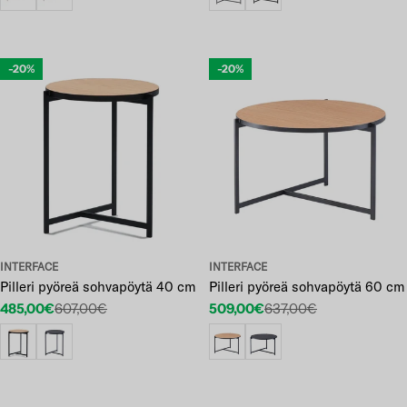
-20%
-20%
INTERFACE
INTERFACE
Pilleri pyöreä sohvapöytä 40 cm
Pilleri pyöreä sohvapöytä 60 cm
485,00€
607,00€
509,00€
637,00€
Etuhinta
Normaalihinta
Etuhinta
Normaalihinta