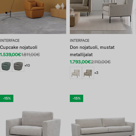
INTERFACE
INTERFACE
Cupcake nojatuoli
Don nojatuoli, mustat
1.539,00€
1.811,00€
metallijalat
Etuhinta
Normaalihinta
1.793,00€
2.110,00€
Etuhinta
Normaalihinta
+10
+3
-15%
-15%