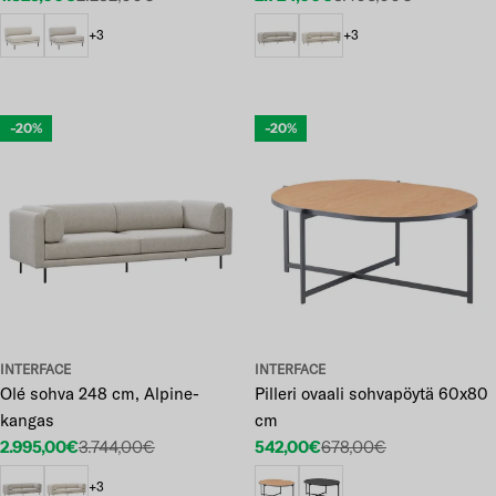
+3
+3
-20%
-20%
INTERFACE
INTERFACE
Olé sohva 248 cm, Alpine-
Pilleri ovaali sohvapöytä 60x80
kangas
cm
2.995,00€
3.744,00€
542,00€
678,00€
Etuhinta
Normaalihinta
Etuhinta
Normaalihinta
+3