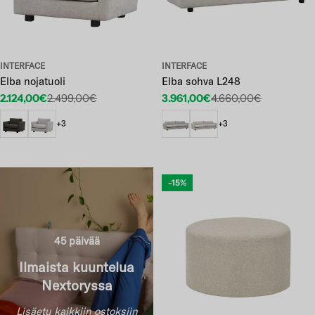
INTERFACE
INTERFACE
Elba nojatuoli
Elba sohva L248
2.124,00€
2.499,00€
3.961,00€
4.660,00€
Etuhinta
Normaalihinta
Etuhinta
Normaalihinta
+3
+3
-15%
45 päivää
Ilmaista kuuntelua
Nextoryssa
Lisäetu kaikkiin ostoksiin