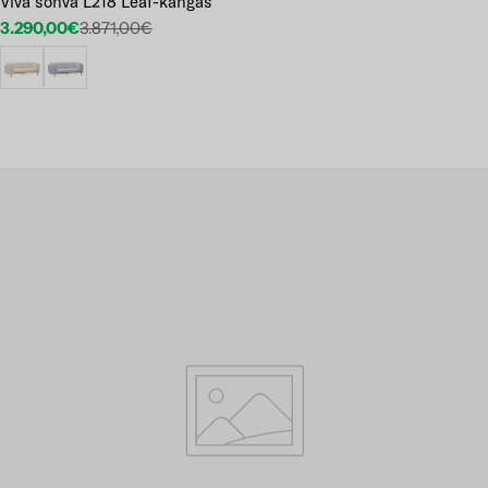
Viva sohva L218 Leaf-kangas
3.290,00€
3.871,00€
Etuhinta
Normaalihinta