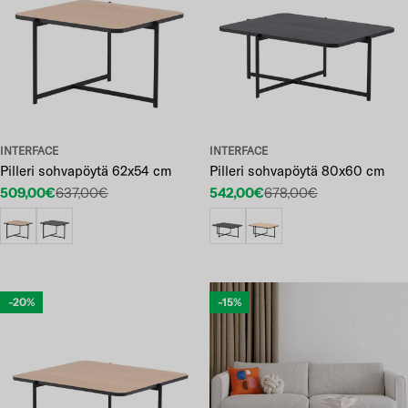
INTERFACE
INTERFACE
Pilleri sohvapöytä 62x54 cm
Pilleri sohvapöytä 80x60 cm
509,00€
637,00€
542,00€
678,00€
Etuhinta
Normaalihinta
Etuhinta
Normaalihinta
-20%
-15%