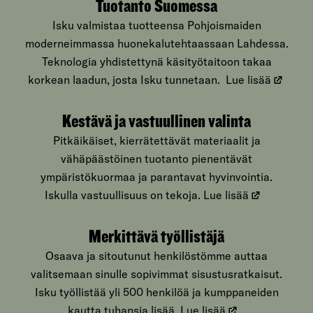
Tuotanto Suomessa
Isku valmistaa tuotteensa Pohjoismaiden
moderneimmassa huonekalutehtaassaan Lahdessa.
Teknologia yhdistettynä käsityötaitoon takaa
korkean laadun, josta Isku tunnetaan.
Lue lisää
Kestävä ja vastuullinen valinta
Pitkäikäiset, kierrätettävät materiaalit ja
vähäpäästöinen tuotanto pienentävät
ympäristökuormaa ja parantavat hyvinvointia.
Iskulla vastuullisuus on tekoja.
Lue lisää
Merkittävä työllistäjä
Osaava ja sitoutunut henkilöstömme auttaa
valitsemaan sinulle sopivimmat sisustusratkaisut.
Isku työllistää yli 500 henkilöä ja kumppaneiden
kautta tuhansia lisää.
Lue lisää