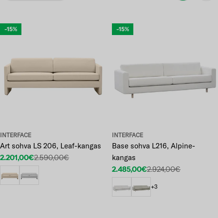
-15%
-15%
INTERFACE
INTERFACE
Art sohva LS 206, Leaf-kangas
Base sohva L216, Alpine-
2.201,00€
2.590,00€
kangas
Etuhinta
Normaalihinta
2.485,00€
2.924,00€
Etuhinta
Normaalihinta
+3