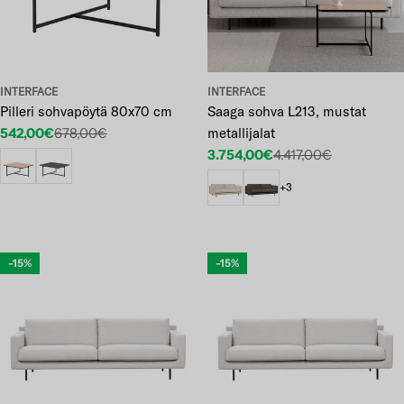
INTERFACE
INTERFACE
Pilleri sohvapöytä 80x70 cm
Saaga sohva L213, mustat
542,00€
678,00€
metallijalat
Etuhinta
Normaalihinta
3.754,00€
4.417,00€
Etuhinta
Normaalihinta
+3
-15%
-15%