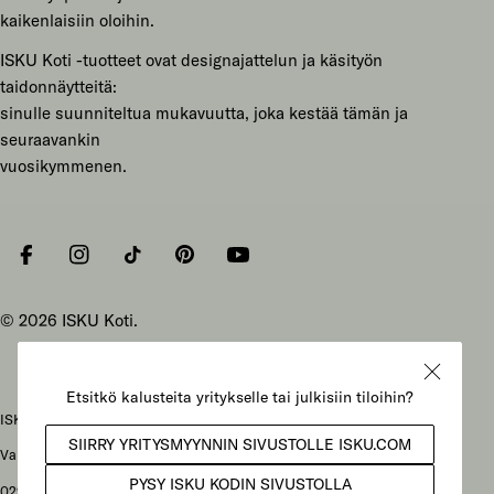
kaikenlaisiin oloihin.
ISKU Koti -tuotteet ovat designajattelun ja käsityön
taidonnäytteitä:
sinulle suunniteltua mukavuutta, joka kestää tämän ja
seuraavankin
vuosikymmenen.
Facebook
Instagram
Tiktok
Pinterest
YouTube
© 2026
ISKU Koti
.
ISKU Koti Oy, Mukkulankatu 19, 15210 Lahti
Vaihteen puhelunnumero: 029 086 3000
029-alkuiset yritysnumerot: soittajan liittymähinnaston mukainen