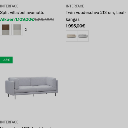
INTERFACE
INTERFACE
Split villa/pellavamatto
Twin vuodesohva 213 cm, Leaf-
Alkaen 1.109,00€
1.305,00€
kangas
Etuhinta
Normaalihinta
Normaalihinta
1.995,00€
+2
-15%
INTERFACE