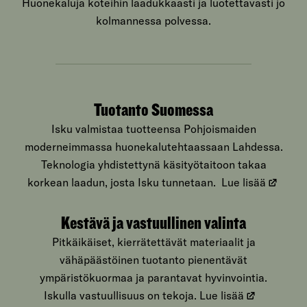
Huonekaluja koteihin laadukkaasti ja luotettavasti jo
kolmannessa polvessa.
Tuotanto Suomessa
Isku valmistaa tuotteensa Pohjoismaiden
moderneimmassa huonekalutehtaassaan Lahdessa.
Teknologia yhdistettynä käsityötaitoon takaa
korkean laadun, josta Isku tunnetaan.
Lue lisää
Kestävä ja vastuullinen valinta
Pitkäikäiset, kierrätettävät materiaalit ja
vähäpäästöinen tuotanto pienentävät
ympäristökuormaa ja parantavat hyvinvointia.
Iskulla vastuullisuus on tekoja.
Lue lisää