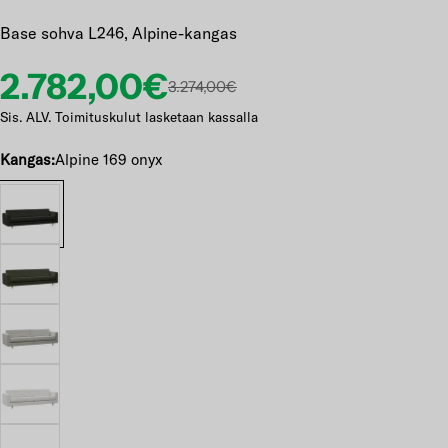
Base sohva L246, Alpine-kangas
Etuhinta
Normaalihinta
2.782,00€
3.274,00€
Sis. ALV. Toimituskulut lasketaan kassalla
Kangas:
Alpine 169 onyx