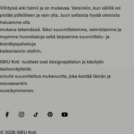
Viihtyisä arki toimii ja on mukavaa. Varsinkin, kun välillä voi
pistää pötkölleen ja vain olla. Juuri sellaista hyvää olemista
haluamme olla
mukana tekemässä. Siksi suunnittelemme, valmistamme ja
myymme huonekaluja sekä tarjoamme suunnittelu- ja
kierrätyspalveluja
kaikenlaisiin oloihin.
ISKU Koti -tuotteet ovat designajattelun ja käsityön
taidonnäytteitä:
sinulle suunniteltua mukavuutta, joka kestää tämän ja
seuraavankin
vuosikymmenen.
Facebook
Instagram
Tiktok
Pinterest
YouTube
© 2026
ISKU Koti
.