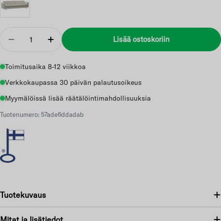
Määrä
Lisää ostoskoriin
Vähennä
Lisää
Toimitusaika 8-12 viikkoa
Verkkokaupassa 30 päivän palautusoikeus
Myymälöissä lisää räätälöintimahdollisuuksia
Tuotenumero: 57ade6ddadab
Tuotekuvaus
Mitat ja lisätiedot