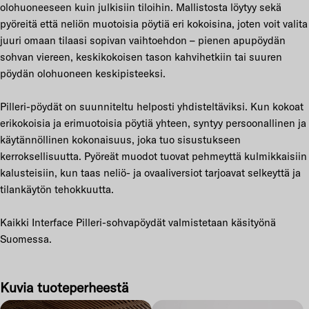
olohuoneeseen kuin julkisiin tiloihin. Mallistosta löytyy sekä
pyöreitä että neliön muotoisia pöytiä eri kokoisina, joten voit valita
juuri omaan tilaasi sopivan vaihtoehdon – pienen apupöydän
sohvan viereen, keskikokoisen tason kahvihetkiin tai suuren
pöydän olohuoneen keskipisteeksi.
Pilleri-pöydät on suunniteltu helposti yhdisteltäviksi. Kun kokoat
erikokoisia ja erimuotoisia pöytiä yhteen, syntyy persoonallinen ja
käytännöllinen kokonaisuus, joka tuo sisustukseen
kerroksellisuutta. Pyöreät muodot tuovat pehmeyttä kulmikkaisiin
kalusteisiin, kun taas neliö- ja ovaaliversiot tarjoavat selkeyttä ja
tilankäytön tehokkuutta.
Kaikki Interface Pilleri-sohvapöydät valmistetaan käsityönä
Suomessa.
Kuvia tuoteperheestä