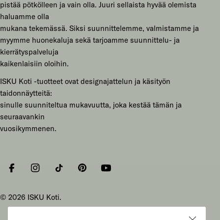
pistää pötkölleen ja vain olla. Juuri sellaista hyvää olemista
haluamme olla
mukana tekemässä. Siksi suunnittelemme, valmistamme ja
myymme huonekaluja sekä tarjoamme suunnittelu- ja
kierrätyspalveluja
kaikenlaisiin oloihin.
ISKU Koti -tuotteet ovat designajattelun ja käsityön
taidonnäytteitä:
sinulle suunniteltua mukavuutta, joka kestää tämän ja
seuraavankin
vuosikymmenen.
Facebook
Instagram
Tiktok
Pinterest
YouTube
© 2026
ISKU Koti
.