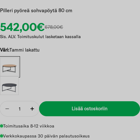
Pilleri pyöreä sohvapöytä 80 cm
Etuhinta
Normaalihinta
542,00€
678,00€
Sis. ALV. Toimituskulut lasketaan kassalla
Väri:
Tammi lakattu
Määrä
Lisää ostoskoriin
Vähennä
Lisää
Toimitusaika 8-12 viikkoa
Verkkokaupassa 30 päivän palautusoikeus