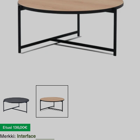
Avaa 1 modaali-ikkunassa
Etusi
136,00€
Merkki:
Interface