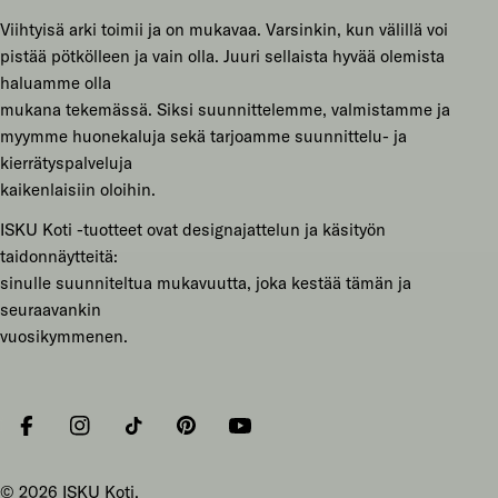
Viihtyisä arki toimii ja on mukavaa. Varsinkin, kun välillä voi
pistää pötkölleen ja vain olla. Juuri sellaista hyvää olemista
haluamme olla
mukana tekemässä. Siksi suunnittelemme, valmistamme ja
myymme huonekaluja sekä tarjoamme suunnittelu- ja
kierrätyspalveluja
kaikenlaisiin oloihin.
ISKU Koti -tuotteet ovat designajattelun ja käsityön
taidonnäytteitä:
sinulle suunniteltua mukavuutta, joka kestää tämän ja
seuraavankin
vuosikymmenen.
Facebook
Instagram
Tiktok
Pinterest
YouTube
© 2026
ISKU Koti
.