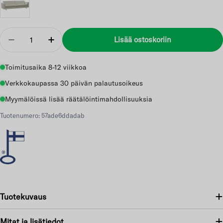
Määrä
Lisää ostoskoriin
Vähennä
Lisää
Toimitusaika 8-12 viikkoa
Verkkokaupassa 30 päivän palautusoikeus
Myymälöissä lisää räätälöintimahdollisuuksia
Tuotenumero: 57ade6ddadab
Tuotekuvaus
Mitat ja lisätiedot