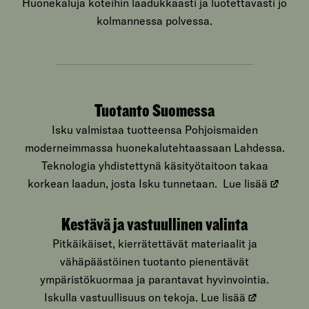
Huonekaluja koteihin laadukkaasti ja luotettavasti jo
kolmannessa polvessa.
Tuotanto Suomessa
Isku valmistaa tuotteensa Pohjoismaiden
moderneimmassa huonekalutehtaassaan Lahdessa.
Teknologia yhdistettynä käsityötaitoon takaa
korkean laadun, josta Isku tunnetaan.
Lue lisää
Kestävä ja vastuullinen valinta
Pitkäikäiset, kierrätettävät materiaalit ja
vähäpäästöinen tuotanto pienentävät
ympäristökuormaa ja parantavat hyvinvointia.
Iskulla vastuullisuus on tekoja.
Lue lisää