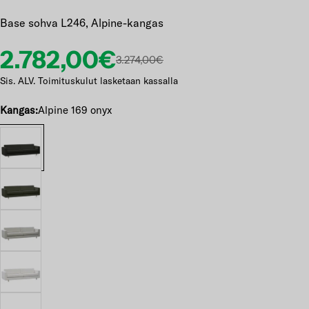
Base sohva L246, Alpine-kangas
Etuhinta
Normaalihinta
2.782,00€
3.274,00€
Sis. ALV. Toimituskulut lasketaan kassalla
Kangas:
Alpine 169 onyx