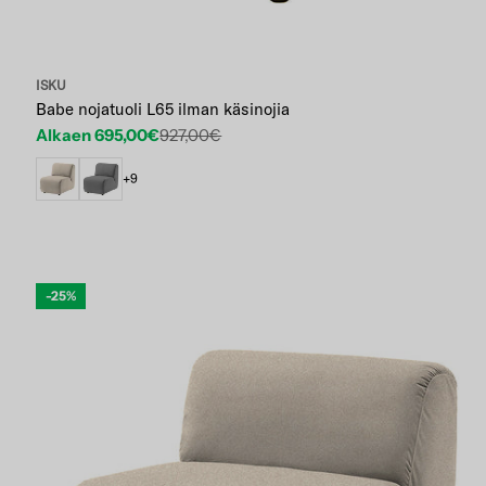
ISKU
Babe nojatuoli L65 ilman käsinojia
Alkaen 695,00€
927,00€
Etuhinta
Normaalihinta
+9
-25%