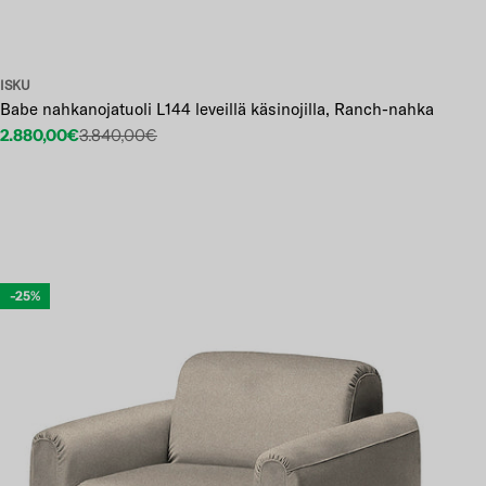
ISKU
Babe nahkanojatuoli L144 leveillä käsinojilla, Ranch-nahka
2.880,00€
3.840,00€
Etuhinta
Normaalihinta
-25%