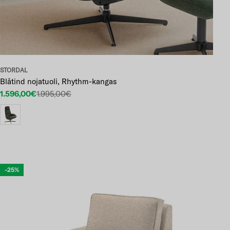
STORDAL
Blåtind nojatuoli, Rhythm-kangas
1.596,00€
1.995,00€
Etuhinta
Normaalihinta
-25%