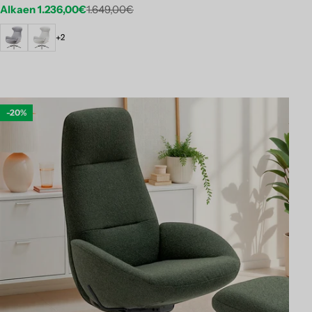
Alkaen 1.236,00€
1.649,00€
Etuhinta
Normaalihinta
+2
-20%