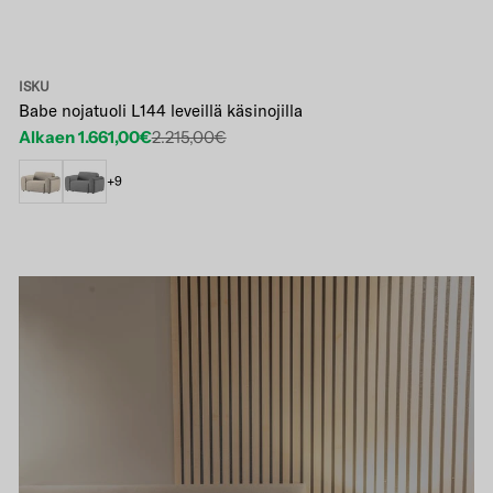
ISKU
Babe nojatuoli L144 leveillä käsinojilla
Alkaen 1.661,00€
2.215,00€
Etuhinta
Normaalihinta
+9