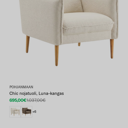
POHJANMAAN
Chic nojatuoli, Luna-kangas
695,00€
1.037,00€
Etuhinta
Normaalihinta
+6