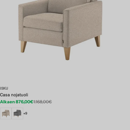
ISKU
Casa nojatuoli
Alkaen 876,00€
1.168,00€
Etuhinta
Normaalihinta
+9