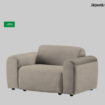
Järjestä:
-25%