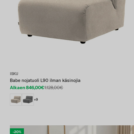
ISKU
Babe nojatuoli L90 ilman käsinojia
Alkaen 846,00€
1.128,00€
Etuhinta
Normaalihinta
+9
-20%