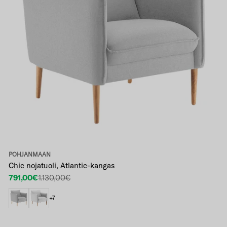
POHJANMAAN
Chic nojatuoli, Atlantic-kangas
791,00€
1.130,00€
Etuhinta
Normaalihinta
+7