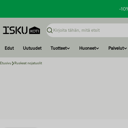
-10
Ohita
ja
Haku
siirry
sisältöön
Edut
Uutuudet
Tuotteet
Huoneet
Palvelut
Etusivu
❯
Ruskeat nojatuolit