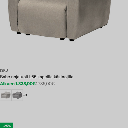
ISKU
Babe nojatuoli L65 kapeilla käsinojilla
Alkaen 1.338,00€
1.785,00€
Etuhinta
Normaalihinta
+9
-25%