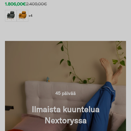
1.806,00€
2.409,00€
Etuhinta
Normaalihinta
+4
45 päivää
Ilmaista kuuntelua
Nextoryssa