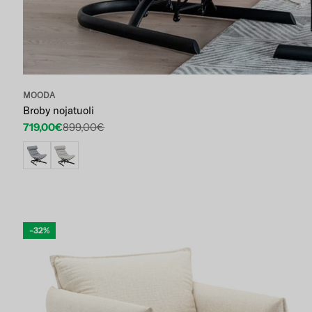
MOODA
Broby nojatuoli
719,00€
899,00€
Etuhinta
Normaalihinta
-32%