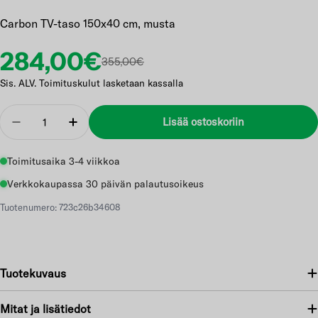
Carbon TV-taso 150x40 cm, musta
Etuhinta
Normaalihinta
284,00€
355,00€
Sis. ALV. Toimituskulut lasketaan kassalla
Määrä
Lisää ostoskoriin
Vähennä
Lisää
Toimitusaika 3-4 viikkoa
Verkkokaupassa 30 päivän palautusoikeus
Tuotenumero: 723c26b34608
Tuotekuvaus
Mitat ja lisätiedot