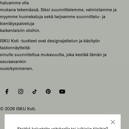
haluamme olla
mukana tekemässä. Siksi suunnittelemme, valmistamme ja
myymme huonekaluja sekä tarjoamme suunnittelu- ja
kierrätyspalveluja
kaikenlaisiin oloihin.
ISKU Koti -tuotteet ovat designajattelun ja käsityön
taidonnäytteitä:
sinulle suunniteltua mukavuutta, joka kestää tämän ja
seuraavankin
vuosikymmenen.
Facebook
Instagram
Tiktok
Pinterest
YouTube
© 2026
ISKU Koti
.