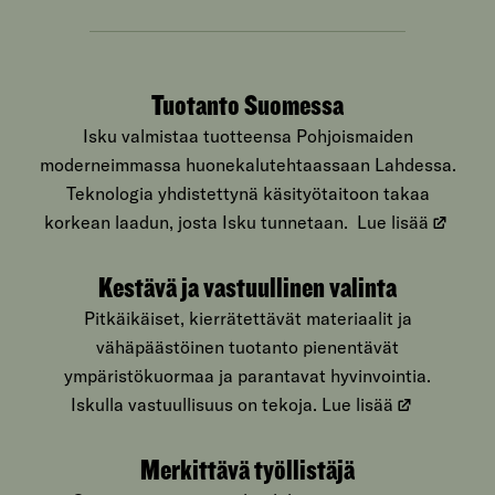
Tuotanto Suomessa
Isku valmistaa tuotteensa Pohjoismaiden
moderneimmassa huonekalutehtaassaan Lahdessa.
Teknologia yhdistettynä käsityötaitoon takaa
korkean laadun, josta Isku tunnetaan.
Lue lisää
Kestävä ja vastuullinen valinta
Pitkäikäiset, kierrätettävät materiaalit ja
vähäpäästöinen tuotanto pienentävät
ympäristökuormaa ja parantavat hyvinvointia.
Iskulla vastuullisuus on tekoja.
Lue lisää
Merkittävä työllistäjä