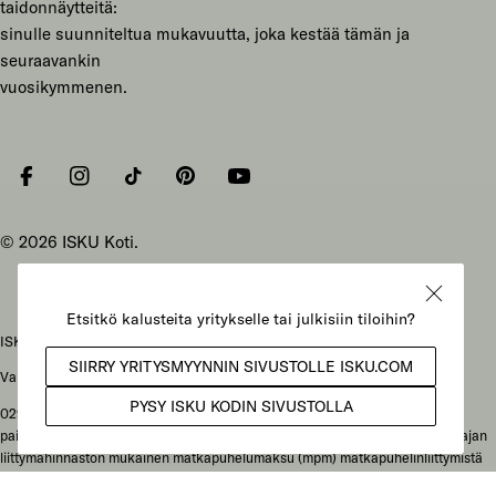
taidonnäytteitä:
sinulle suunniteltua mukavuutta, joka kestää tämän ja
seuraavankin
vuosikymmenen.
Facebook
Instagram
Tiktok
Pinterest
YouTube
© 2026
ISKU Koti
.
ISKU Koti Oy, Mukkulankatu 19, 15210 Lahti
Vaihteen puhelunnumero: 029 086 3000
029-alkuiset yritysnumerot: soittajan liittymähinnaston mukainen
paikallisverkkomaksu (pvm) kotimaan lankaliittymästä soitettaessa tai soittajan
liittymähinnaston mukainen matkapuhelumaksu (mpm) matkapuhelinliittymistä
soitettaessa. Ulkomailta soitettaessa hinta määräytyy paikallisen operaattorin