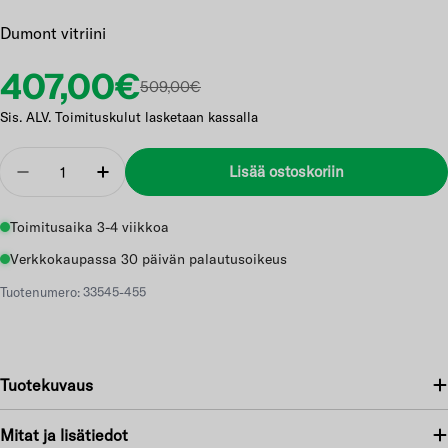
Dumont vitriini
Etuhinta
Normaalihinta
407,00€
509,00€
Sis. ALV. Toimituskulut lasketaan kassalla
Määrä
Lisää ostoskoriin
Vähennä
Lisää
Toimitusaika 3-4 viikkoa
Verkkokaupassa 30 päivän palautusoikeus
Tuotenumero: 33545-455
Tuotekuvaus
Mitat ja lisätiedot