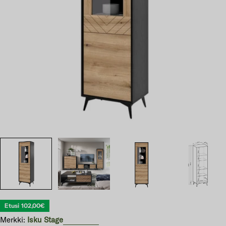
Avaa 0 modaali-ikkunassa
Etusi
102,00€
Merkki:
Isku Stage