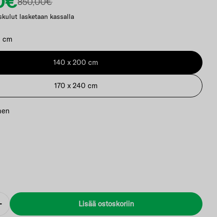
0€
nta
alihinta
850,00€
skulut lasketaan kassalla
0 cm
140 x 200 cm
kkunassa
170 x 240 cm
nen
Lisää ostoskoriin
Lisää