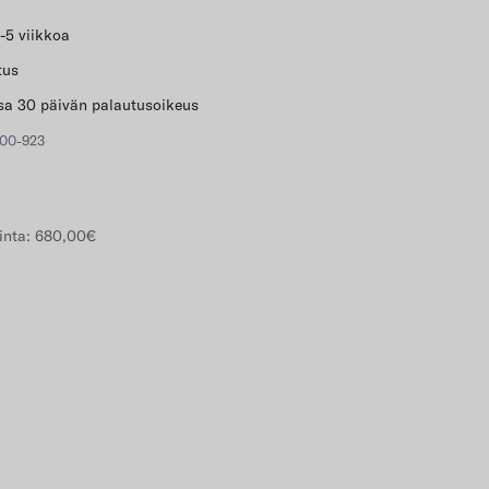
-5 viikkoa
tus
a 30 päivän palautusoikeus
600-923
inta:
680,00€