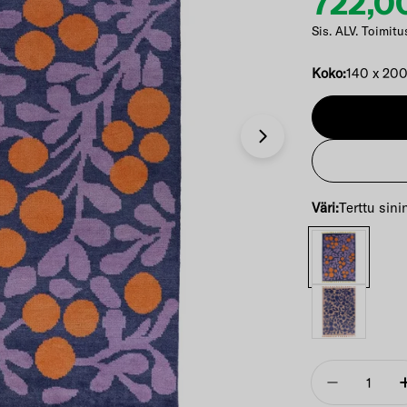
722,0
Etuhi
Norma
Sis. ALV. Toimitu
Koko:
140 x 20
Avaa 1 modaali-i
Väri:
Terttu sini
Määrä
Vähennä