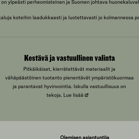
 on ylpeästi perheomisteinen ja Suomen johtava huonekaluval
luja koteihin laadukkaasti ja luotettavasti jo kolmannessa p
Kestävä ja vastuullinen valinta
Pitkäikäiset, kierrätettävät materiaalit ja
vähäpäästöinen tuotanto pienentävät ympäristökuormaa
ja parantavat hyvinvointia. Iskulla vastuullisuus on
tekoja.
Lue lisää
Olemisen asiantuntija