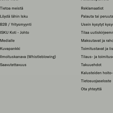
Tietoa meistä
Reklamaatiot
Löydä lähin Isku
Palauta tai peruuta
B2B / Yritysmyynti
Usein kysytyt kys
ISKU Koti - Johto
Tilaa uutiskirjee
Medialle
Maksutavat ja raho
Kuvapankki
Toimitustavat ja li
Ilmoituskanava (Whistleblowing)
Tilaus- ja toimitu
Saavutettavuus
Takuuehdot
Kalusteiden hoito-
Tietosuojaseloste
Ota yhteyttä