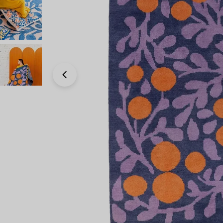
Avaa 0 modaali-ikkunassa