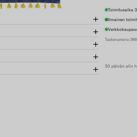
Toimitusaika 3
Ilmainen toimi
Verkkokaupass
Tuotenumero: 36
30 päivän alin h