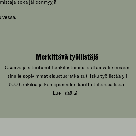
mistaja sekä jälleenmyyjä.
olvessa.
Merkittävä työllistäjä
Osaava ja sitoutunut henkilöstömme auttaa valitsemaan
sinulle sopivimmat sisustusratkaisut. Isku työllistää yli
500 henkilöä ja kumppaneiden kautta tuhansia lisää.
Lue lisää