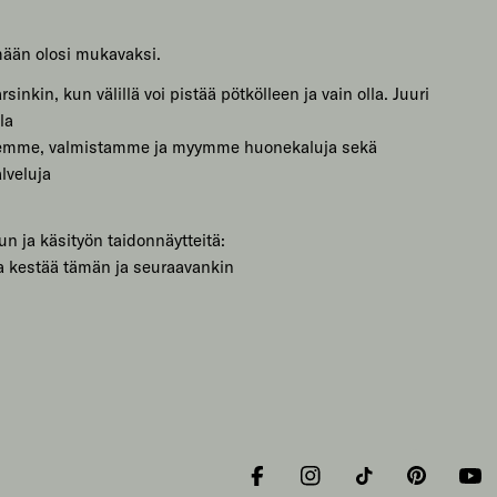
mään olosi mukavaksi.
sinkin, kun välillä voi pistää pötkölleen ja vain olla. Juuri
la
lemme, valmistamme ja myymme huonekaluja sekä
lveluja
un ja käsityön taidonnäytteitä:
a kestää tämän ja seuraavankin
Facebook
Instagram
Tiktok
Pinterest
You