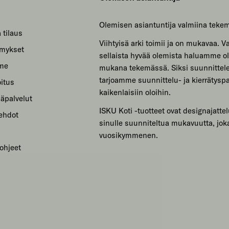
Olemisen asiantuntija valmiina teke
 tilaus
Viihtyisä arki toimii ja on mukavaa. Var
ymykset
sellaista hyvää olemista haluamme ol
mme
mukana tekemässä. Siksi suunnitte
tarjoamme suunnittelu- ja kierrätyspa
itus
kaikenlaisiin oloihin.
säpalvelut
ISKU Koti -tuotteet ovat designajattel
sehdot
sinulle suunniteltua mukavuutta, jok
vuosikymmenen.
ohjeet