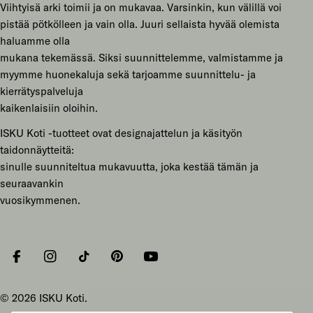
Viihtyisä arki toimii ja on mukavaa. Varsinkin, kun välillä voi
pistää pötkölleen ja vain olla. Juuri sellaista hyvää olemista
haluamme olla
mukana tekemässä. Siksi suunnittelemme, valmistamme ja
myymme huonekaluja sekä tarjoamme suunnittelu- ja
kierrätyspalveluja
kaikenlaisiin oloihin.
ISKU Koti -tuotteet ovat designajattelun ja käsityön
taidonnäytteitä:
sinulle suunniteltua mukavuutta, joka kestää tämän ja
seuraavankin
vuosikymmenen.
Facebook
Instagram
Tiktok
Pinterest
YouTube
© 2026
ISKU Koti
.