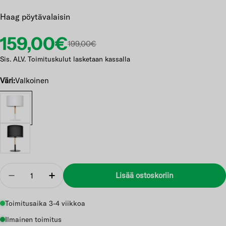
Haag pöytävalaisin
Etuhinta
Normaalihinta
159,00€
199,00€
Sis. ALV. Toimituskulut lasketaan kassalla
Väri:
Valkoinen
Määrä
Lisää ostoskoriin
Vähennä
Lisää
Toimitusaika 3-4 viikkoa
Ilmainen toimitus