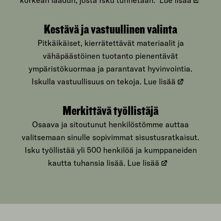
korkean laadun, josta Isku tunnetaan.
Lue lisää
Kestävä ja vastuullinen valinta
Pitkäikäiset, kierrätettävät materiaalit ja
vähäpäästöinen tuotanto pienentävät
ympäristökuormaa ja parantavat hyvinvointia.
Iskulla vastuullisuus on tekoja.
Lue lisää
Merkittävä työllistäjä
Osaava ja sitoutunut henkilöstömme auttaa
valitsemaan sinulle sopivimmat sisustusratkaisut.
Isku työllistää yli 500 henkilöä ja kumppaneiden
kautta tuhansia lisää.
Lue lisää