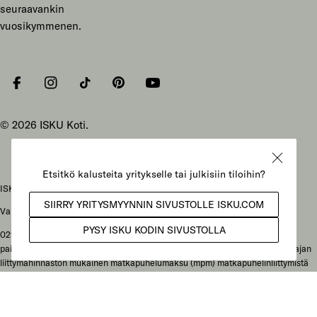
seuraavankin
vuosikymmenen.
Facebook
Instagram
Tiktok
Pinterest
YouTube
© 2026
ISKU Koti
.
ISKU Koti Oy, Mukkulankatu 19, 15210 Lahti
Vaihteen puhelunnumero: 029 086 3000
029-alkuiset yritysnumerot: soittajan liittymähinnaston mukainen
paikallisverkkomaksu (pvm) kotimaan lankaliittymästä soitettaessa tai soittajan
liittymähinnaston mukainen matkapuhelumaksu (mpm) matkapuhelinliittymistä
soitettaessa. Ulkomailta soitettaessa hinta määräytyy paikallisen operaattorin
hinnaston mukaisesti.