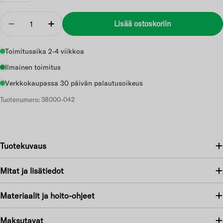
Määrä
Lisää ostoskoriin
Vähennä
Lisää
Toimitusaika 2-4 viikkoa
Ilmainen toimitus
Verkkokaupassa 30 päivän palautusoikeus
Tuotenumero: 38000-042
Tuotekuvaus
Mitat ja lisätiedot
Materiaalit ja hoito-ohjeet
Maksutavat