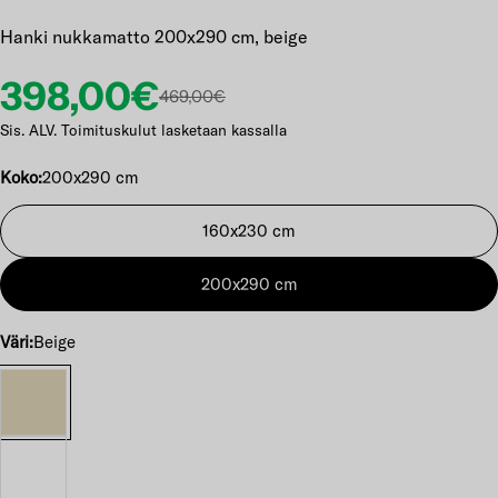
Hanki nukkamatto 200x290 cm, beige
Etuhinta
Normaalihinta
398,00€
469,00€
Sis. ALV. Toimituskulut lasketaan kassalla
Koko:
200x290 cm
160x230 cm
200x290 cm
Väri:
Beige