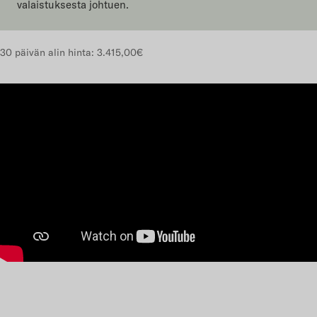
valaistuksesta johtuen.
30 päivän alin hinta:
3.415,00€