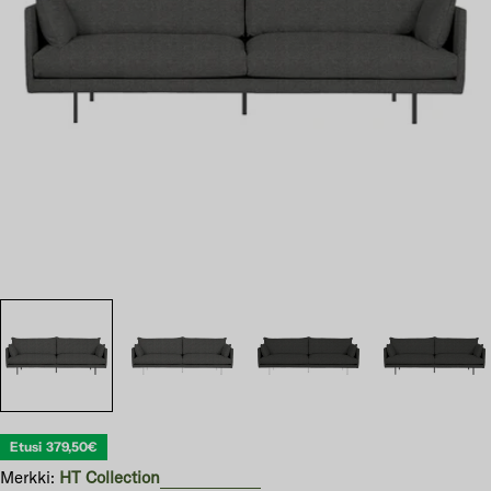
Avaa 0 modaali-ikkunassa
Etusi
379,50€
Merkki:
HT Collection