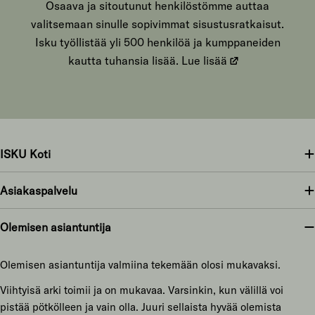
Osaava ja sitoutunut henkilöstömme auttaa
valitsemaan sinulle sopivimmat sisustusratkaisut.
Isku työllistää yli 500 henkilöä ja kumppaneiden
kautta tuhansia lisää.
Lue lisää
ISKU Koti
Asiakaspalvelu
Olemisen asiantuntija
Olemisen asiantuntija valmiina tekemään olosi mukavaksi.
Viihtyisä arki toimii ja on mukavaa. Varsinkin, kun välillä voi
pistää pötkölleen ja vain olla. Juuri sellaista hyvää olemista