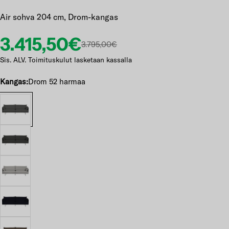
Air sohva 204 cm, Drom-kangas
Etuhinta
Normaalihinta
3.415,50€
3.795,00€
Sis. ALV. Toimituskulut lasketaan kassalla
Kangas:
Drom 52 harmaa