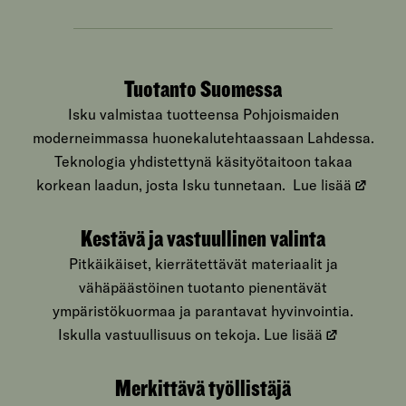
Tuotanto Suomessa
Isku valmistaa tuotteensa Pohjoismaiden
moderneimmassa huonekalutehtaassaan Lahdessa.
Teknologia yhdistettynä käsityötaitoon takaa
korkean laadun, josta Isku tunnetaan.
Lue lisää
Kestävä ja vastuullinen valinta
Pitkäikäiset, kierrätettävät materiaalit ja
vähäpäästöinen tuotanto pienentävät
ympäristökuormaa ja parantavat hyvinvointia.
Iskulla vastuullisuus on tekoja.
Lue lisää
Merkittävä työllistäjä