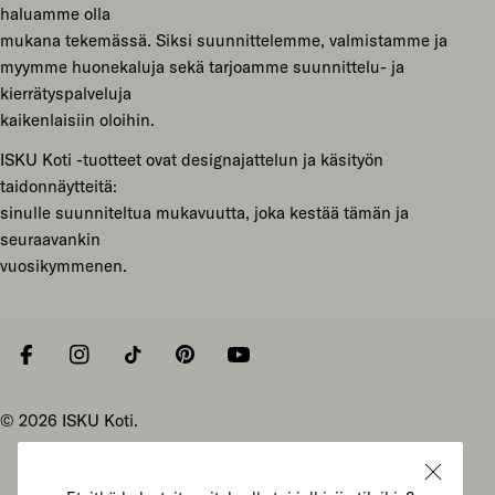
haluamme olla
mukana tekemässä. Siksi suunnittelemme, valmistamme ja
myymme huonekaluja sekä tarjoamme suunnittelu- ja
kierrätyspalveluja
kaikenlaisiin oloihin.
ISKU Koti -tuotteet ovat designajattelun ja käsityön
taidonnäytteitä:
sinulle suunniteltua mukavuutta, joka kestää tämän ja
seuraavankin
vuosikymmenen.
Facebook
Instagram
Tiktok
Pinterest
YouTube
© 2026
ISKU Koti
.