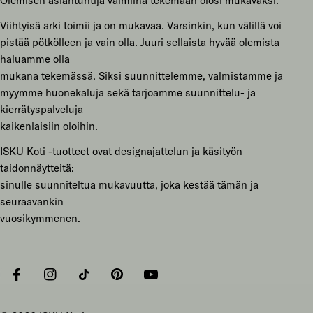
Olemisen asiantuntija valmiina tekemään olosi mukavaksi.
Viihtyisä arki toimii ja on mukavaa. Varsinkin, kun välillä voi
pistää pötkölleen ja vain olla. Juuri sellaista hyvää olemista
haluamme olla
mukana tekemässä. Siksi suunnittelemme, valmistamme ja
myymme huonekaluja sekä tarjoamme suunnittelu- ja
kierrätyspalveluja
kaikenlaisiin oloihin.
ISKU Koti -tuotteet ovat designajattelun ja käsityön
taidonnäytteitä:
sinulle suunniteltua mukavuutta, joka kestää tämän ja
seuraavankin
vuosikymmenen.
Facebook
Instagram
Tiktok
Pinterest
YouTube