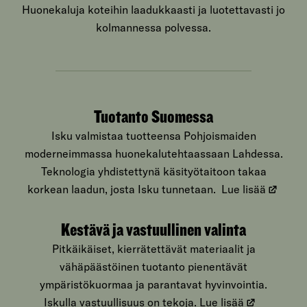
Huonekaluja koteihin laadukkaasti ja luotettavasti jo
kolmannessa polvessa.
Tuotanto Suomessa
Isku valmistaa tuotteensa Pohjoismaiden
moderneimmassa huonekalutehtaassaan Lahdessa.
Teknologia yhdistettynä käsityötaitoon takaa
korkean laadun, josta Isku tunnetaan.
Lue lisää
Kestävä ja vastuullinen valinta
Pitkäikäiset, kierrätettävät materiaalit ja
vähäpäästöinen tuotanto pienentävät
ympäristökuormaa ja parantavat hyvinvointia.
Iskulla vastuullisuus on tekoja.
Lue lisää