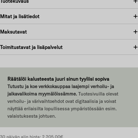
Tuotekuvaus
Mitat ja lisätiedot
Maksutavat
Toimitustavat ja lisäpalvelut
Räätälöi kalusteesta juuri sinun tyyliisi sopiva
Tutustu ja koe verkkokauppaa laajempi verhoilu- ja
jalkavalikoima myymälöissämme.
Tuotesivuilla olevat
verhoilu- ja värivaihtoehdot ovat digitaalisia ja voivat
näyttää erilaisilta lopullisessa ympäristössään esim.
valaistuksesta johtuen.
30 päivän alin hinta:
2.205,00€