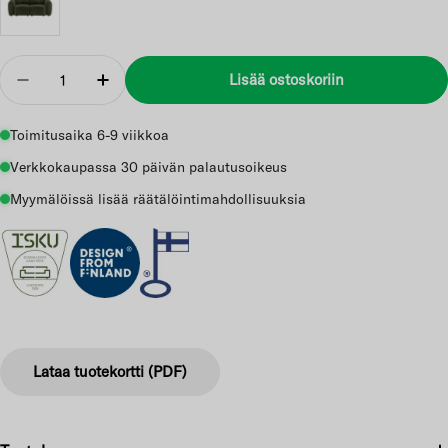
Määrä
Lisää ostoskoriin
Vähennä
Lisää
Toimitusaika 6-9 viikkoa
Verkkokaupassa 30 päivän palautusoikeus
Myymälöissä lisää räätälöintimahdollisuuksia
Lataa tuotekortti (PDF)