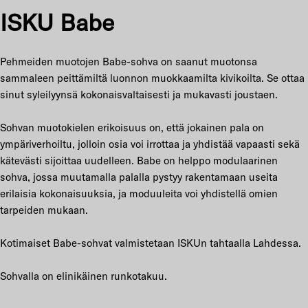
ISKU Babe
Pehmeiden muotojen Babe-sohva on saanut muotonsa
sammaleen peittämiltä luonnon muokkaamilta kivikoilta. Se ottaa
sinut syleilyynsä kokonaisvaltaisesti ja mukavasti joustaen.
Sohvan muotokielen erikoisuus on, että jokainen pala on
ympäriverhoiltu, jolloin osia voi irrottaa ja yhdistää vapaasti sekä
kätevästi sijoittaa uudelleen. Babe on helppo modulaarinen
sohva, jossa muutamalla palalla pystyy rakentamaan useita
erilaisia kokonaisuuksia, ja moduuleita voi yhdistellä omien
tarpeiden mukaan.
Kotimaiset Babe-sohvat valmistetaan ISKUn tahtaalla Lahdessa.
Sohvalla on elinikäinen runkotakuu.