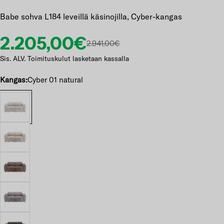
Babe sohva L184 leveillä käsinojilla, Cyber-kangas
Etuhinta
Normaalihinta
2.205,00€
2.941,00€
Sis. ALV. Toimituskulut lasketaan kassalla
Kangas:
Cyber 01 natural