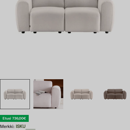
Avaa 0 modaali-ikkunassa
Etusi
736,00€
Merkki:
ISKU