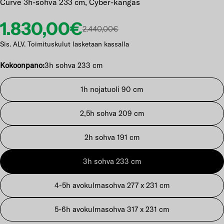
Curve 3h-sohva 233 cm, Cyber-kangas
Etuhinta
Normaalihinta
1.830,00€
2.440,00€
Sis. ALV. Toimituskulut lasketaan kassalla
Kokoonpano:
3h sohva 233 cm
1h nojatuoli 90 cm
2,5h sohva 209 cm
2h sohva 191 cm
3h sohva 233 cm
4-5h avokulmasohva 277 x 231 cm
5-6h avokulmasohva 317 x 231 cm