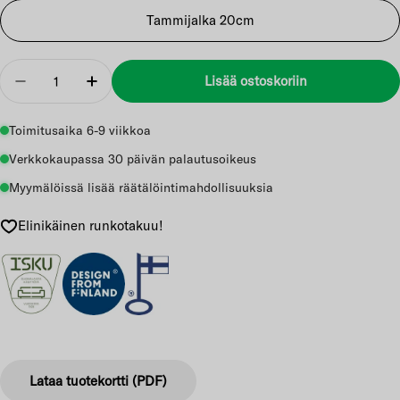
Tammijalka 20cm
Määrä
Lisää ostoskoriin
Vähennä
Lisää
Toimitusaika 6-9 viikkoa
Verkkokaupassa 30 päivän palautusoikeus
Myymälöissä lisää räätälöintimahdollisuuksia
Elinikäinen runkotakuu!
Lataa tuotekortti (PDF)