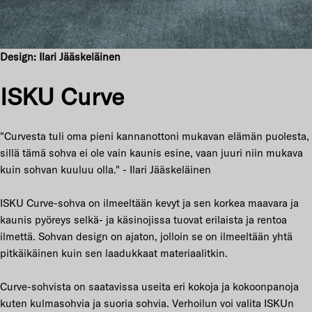
Design: Ilari Jääskeläinen
ISKU Curve
"Curvesta tuli oma pieni kannanottoni mukavan elämän puolesta,
sillä tämä sohva ei ole vain kaunis esine, vaan juuri niin mukava
kuin sohvan kuuluu olla." - Ilari Jääskeläinen
ISKU Curve-sohva on ilmeeltään kevyt ja sen korkea maavara ja
kaunis pyöreys selkä- ja käsinojissa tuovat erilaista ja rentoa
ilmettä. Sohvan design on ajaton, jolloin se on ilmeeltään yhtä
pitkäikäinen kuin sen laadukkaat materiaalitkin.
Curve-sohvista on saatavissa useita eri kokoja ja kokoonpanoja
kuten kulmasohvia ja suoria sohvia. Verhoilun voi valita ISKUn