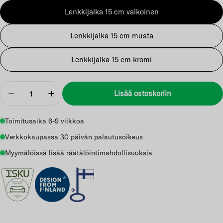
Lenkkijalka 15 cm valkoinen
Lenkkijalka 15 cm musta
Lenkkijalka 15 cm kromi
Määrä
Lisää ostoskoriin
Vähennä
Lisää
Toimitusaika 6-9 viikkoa
Verkkokaupassa 30 päivän palautusoikeus
Myymälöissä lisää räätälöintimahdollisuuksia