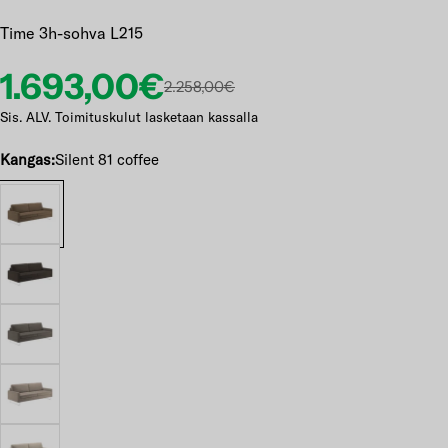
Time 3h-sohva L215
Etuhinta
Normaalihinta
1.693,00€
2.258,00€
Sis. ALV. Toimituskulut lasketaan kassalla
Kangas:
Silent 81 coffee