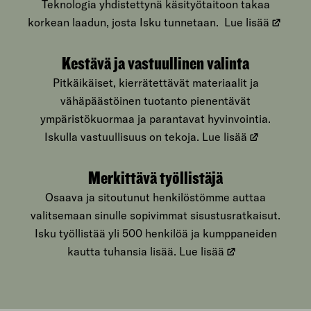
Teknologia yhdistettynä käsityötaitoon takaa
korkean laadun, josta Isku tunnetaan.
Lue lisää
Kestävä ja vastuullinen valinta
Pitkäikäiset, kierrätettävät materiaalit ja
vähäpäästöinen tuotanto pienentävät
ympäristökuormaa ja parantavat hyvinvointia.
Iskulla vastuullisuus on tekoja.
Lue lisää
Merkittävä työllistäjä
Osaava ja sitoutunut henkilöstömme auttaa
valitsemaan sinulle sopivimmat sisustusratkaisut.
Isku työllistää yli 500 henkilöä ja kumppaneiden
kautta tuhansia lisää.
Lue lisää