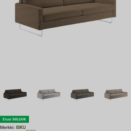
Avaa 2 modaali-ikkunassa
Etusi
565,00€
Merkki:
ISKU