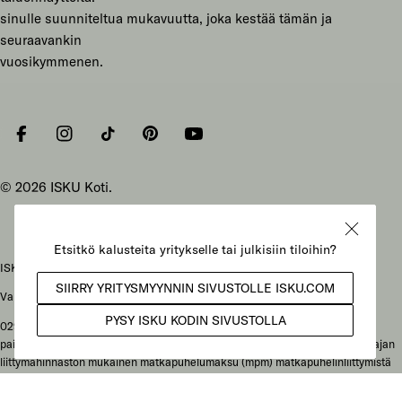
sinulle suunniteltua mukavuutta, joka kestää tämän ja
seuraavankin
vuosikymmenen.
Facebook
Instagram
Tiktok
Pinterest
YouTube
© 2026
ISKU Koti
.
ISKU Koti Oy, Mukkulankatu 19, 15210 Lahti
Vaihteen puhelunnumero: 029 086 3000
029-alkuiset yritysnumerot: soittajan liittymähinnaston mukainen
paikallisverkkomaksu (pvm) kotimaan lankaliittymästä soitettaessa tai soittajan
liittymähinnaston mukainen matkapuhelumaksu (mpm) matkapuhelinliittymistä
soitettaessa. Ulkomailta soitettaessa hinta määräytyy paikallisen operaattorin
hinnaston mukaisesti.