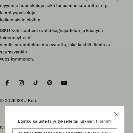
myymme huonekaluja sekä tarjoamme suunnittelu- ja
kierrätyspalveluja
kaikenlaisiin oloihin.
ISKU Koti -tuotteet ovat designajattelun ja käsityön
taidonnäytteitä:
sinulle suunniteltua mukavuutta, joka kestää tämän ja
seuraavankin
vuosikymmenen.
Facebook
Instagram
Tiktok
Pinterest
YouTube
© 2026
ISKU Koti
.
ISKU Koti Oy, Mukkulankatu 19, 15210 Lahti