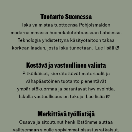
Tuotanto Suomessa
Isku valmistaa tuotteensa Pohjoismaiden
moderneimmassa huonekalutehtaassaan Lahdessa.
Teknologia yhdistettynä käsityötaitoon takaa
korkean laadun, josta Isku tunnetaan.
Lue lisää
Kestävä ja vastuullinen valinta
Pitkäikäiset, kierrätettävät materiaalit ja
vähäpäästöinen tuotanto pienentävät
ympäristökuormaa ja parantavat hyvinvointia.
Iskulla vastuullisuus on tekoja.
Lue lisää
Merkittävä työllistäjä
Osaava ja sitoutunut henkilöstömme auttaa
valitsemaan sinulle sopivimmat sisustusratkaisut.