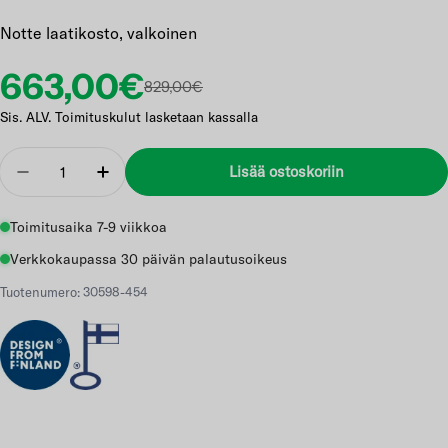
Notte laatikosto, valkoinen
Etuhinta
Normaalihinta
663,00€
829,00€
Sis. ALV. Toimituskulut lasketaan kassalla
Määrä
Lisää ostoskoriin
Vähennä
Lisää
Toimitusaika 7-9 viikkoa
Verkkokaupassa 30 päivän palautusoikeus
Tuotenumero: 30598-454