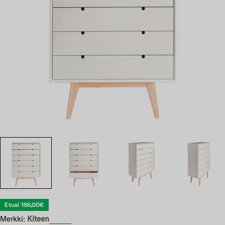
Avaa 0 modaali-ikkunassa
Etusi
166,00€
Merkki:
Kiteen