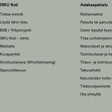
ISKU Koti
Asiakaspalvelu
Tietoa meistä
Reklamaatiot
Löydä lähin Isku
Palauta tai peruuta
B2B / Yritysmyynti
Usein kysytyt kys
ISKU Koti - Johto
Tilaa uutiskirjee
Medialle
Maksutavat ja raho
Kuvapankki
Toimitustavat ja li
Ilmoituskanava (Whistleblowing)
Tilaus- ja toimitu
Saavutettavuus
Takuuehdot
Kalusteiden hoito-
Tietosuojaseloste
Ota yhteyttä