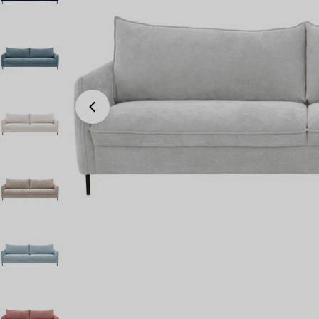
Avaa 5 modaali-ikkunassa