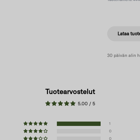
Lataa tuot
30 päivän alin h
Tuotearvostelut
5.00 / 5
1
0
0