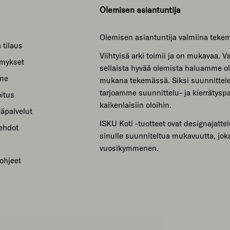
Olemisen asiantuntija
Olemisen asiantuntija valmiina teke
 tilaus
Viihtyisä arki toimii ja on mukavaa. Var
ymykset
sellaista hyvää olemista haluamme ol
mme
mukana tekemässä. Siksi suunnitte
tarjoamme suunnittelu- ja kierrätyspa
itus
kaikenlaisiin oloihin.
säpalvelut
ISKU Koti -tuotteet ovat designajattel
sehdot
sinulle suunniteltua mukavuutta, jok
vuosikymmenen.
ohjeet