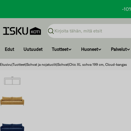
-10
Ohita
ja
Haku
siirry
sisältöön
Edut
Uutuudet
Tuotteet
Huoneet
Palvelut
Etusivu
|
Tuotteet
|
Sohvat ja nojatuolit
|
Sohvat
|
Chic XL sohva 199 cm, Cloud-kangas
Ohita
ja
siirry
tuotetietoihin