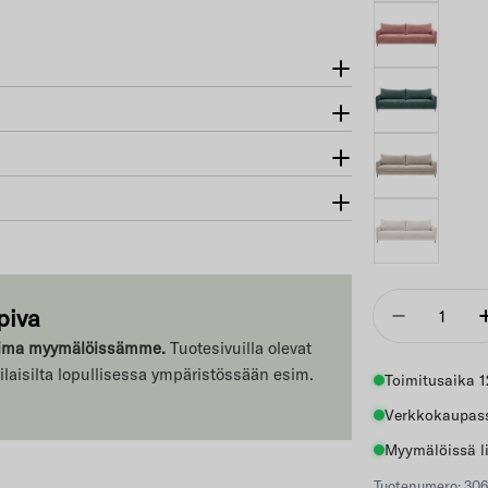
Määrä
piva
Vähennä
ikoima myymälöissämme.
Tuotesivuilla olevat
erilaisilta lopullisessa ympäristössään esim.
Toimitusaika 1
Verkkokaupass
Myymälöissä li
Tuotenumero: 3066