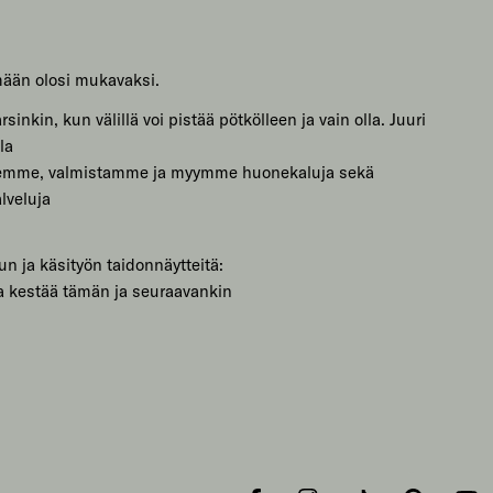
mään olosi mukavaksi.
sinkin, kun välillä voi pistää pötkölleen ja vain olla. Juuri
la
lemme, valmistamme ja myymme huonekaluja sekä
lveluja
un ja käsityön taidonnäytteitä:
a kestää tämän ja seuraavankin