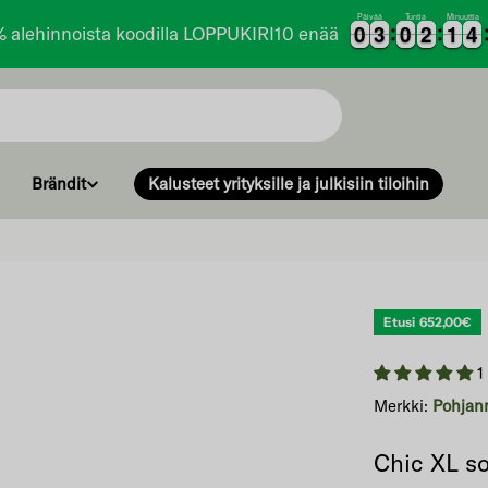
Päivää
Tuntia
Minuuttia
0
0
3
3
0
0
2
2
1
1
4
4
0
0
3
3
0
0
2
2
1
1
4
4
% alehinnoista koodilla LOPPUKIRI10 enää
Brändit
Kalusteet yrityksille ja julkisiin tiloihin
Etusi
652,00€
1
Merkki:
Pohja
Chic XL s