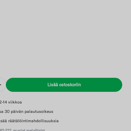
Lisää ostoskoriin
Lisää
2-14 viikkoa
a 30 päivän palautusoikeus
sää räätälöintimahdollisuuksia
2-222, mustat metallijalat