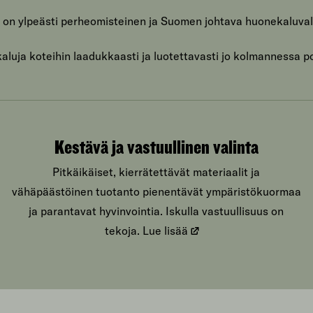
 on ylpeästi perheomisteinen ja Suomen johtava huonekaluval
luja koteihin laadukkaasti ja luotettavasti jo kolmannessa p
Kestävä ja vastuullinen valinta
Pitkäikäiset, kierrätettävät materiaalit ja
vähäpäästöinen tuotanto pienentävät ympäristökuormaa
ja parantavat hyvinvointia. Iskulla vastuullisuus on
tekoja.
Lue lisää