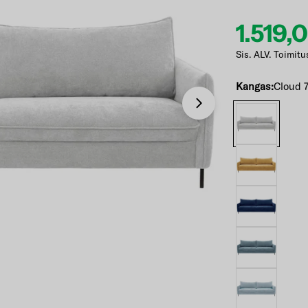
1.519,
Etuhi
Norma
Sis. ALV. Toimitu
Kangas:
Cloud 
Avaa 6 modaali-