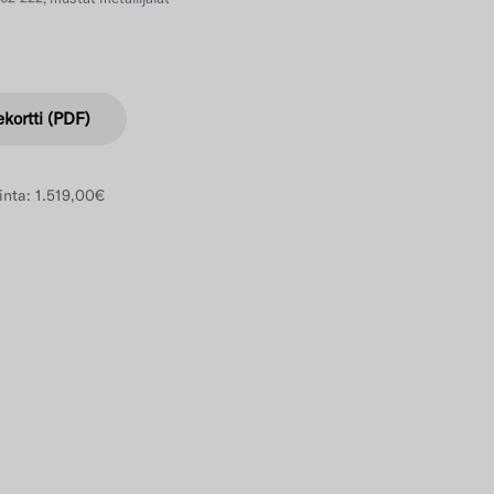
ekortti (PDF)
inta:
1.519,00€