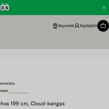
Sekuntia
3
3
5
6
3
3
5
Myymälät
Käyttäjätili
Ost
 arvostelu
nmaan
ohva 199 cm, Cloud-kangas