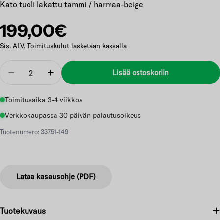
Kato tuoli lakattu tammi / harmaa-beige
Normaalihinta
199,00€
Sis. ALV. Toimituskulut lasketaan kassalla
Määrä
Lisää ostoskoriin
Vähennä
Lisää
Toimitusaika 3-4 viikkoa
Verkkokaupassa 30 päivän palautusoikeus
Tuotenumero: 33751-149
Lataa kasausohje (PDF)
Tuotekuvaus