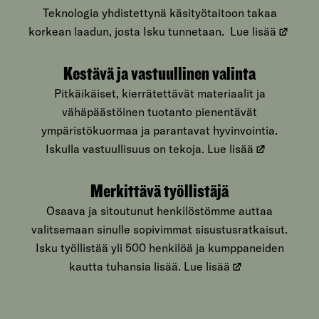
Teknologia yhdistettynä käsityötaitoon takaa
korkean laadun, josta Isku tunnetaan.
Lue lisää
Kestävä ja vastuullinen valinta
Pitkäikäiset, kierrätettävät materiaalit ja
vähäpäästöinen tuotanto pienentävät
ympäristökuormaa ja parantavat hyvinvointia.
Iskulla vastuullisuus on tekoja.
Lue lisää
Merkittävä työllistäjä
Osaava ja sitoutunut henkilöstömme auttaa
valitsemaan sinulle sopivimmat sisustusratkaisut.
Isku työllistää yli 500 henkilöä ja kumppaneiden
kautta tuhansia lisää.
Lue lisää