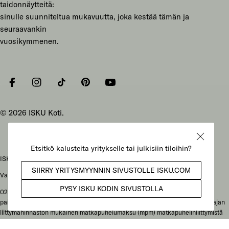
taidonnäytteitä:
sinulle suunniteltua mukavuutta, joka kestää tämän ja
seuraavankin
vuosikymmenen.
Facebook
Instagram
Tiktok
Pinterest
YouTube
© 2026
ISKU Koti
.
ISKU Koti Oy, Mukkulankatu 19, 15210 Lahti
Vaihteen puhelunnumero: 029 086 3000
029-alkuiset yritysnumerot: soittajan liittymähinnaston mukainen
paikallisverkkomaksu (pvm) kotimaan lankaliittymästä soitettaessa tai soittajan
liittymähinnaston mukainen matkapuhelumaksu (mpm) matkapuhelinliittymistä
soitettaessa. Ulkomailta soitettaessa hinta määräytyy paikallisen operaattorin