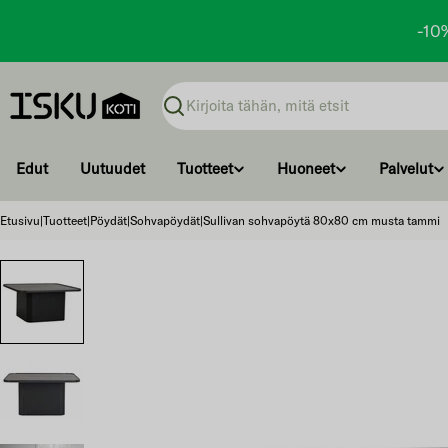
-10
Ohita
ja
Haku
siirry
sisältöön
Edut
Uutuudet
Tuotteet
Huoneet
Palvelut
Etusivu
|
Tuotteet
|
Pöydät
|
Sohvapöydät
|
Sullivan sohvapöytä 80x80 cm musta tammi
Ohita
ja
siirry
tuotetietoihin