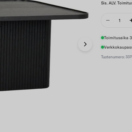
Sis. ALV. Toimitu
Määrä
Vähennä
Toimitusaika 3
Avaa 1 modaali-i
Verkkokaupass
Tuotenumero: 337