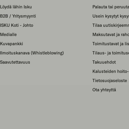
Löydä lähin Isku
Palauta tai peruuta
B2B / Yritysmyynti
Usein kysytyt kys
ISKU Koti - Johto
Tilaa uutiskirjee
Medialle
Maksutavat ja raho
Kuvapankki
Toimitustavat ja li
Ilmoituskanava (Whistleblowing)
Tilaus- ja toimitu
Saavutettavuus
Takuuehdot
Kalusteiden hoito-
Tietosuojaseloste
Ota yhteyttä