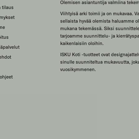
Olemisen asiantuntija valmiina teke
 tilaus
Viihtyisä arki toimii ja on mukavaa. Var
ymykset
sellaista hyvää olemista haluamme ol
mme
mukana tekemässä. Siksi suunnitte
tarjoamme suunnittelu- ja kierrätyspa
itus
kaikenlaisiin oloihin.
säpalvelut
ISKU Koti -tuotteet ovat designajattel
sehdot
sinulle suunniteltua mukavuutta, jok
vuosikymmenen.
ohjeet