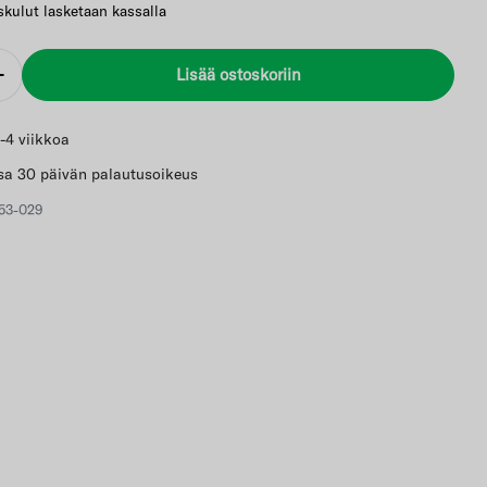
skulut lasketaan kassalla
Lisää ostoskoriin
Lisää
-4 viikkoa
kkunassa
a 30 päivän palautusoikeus
53-029