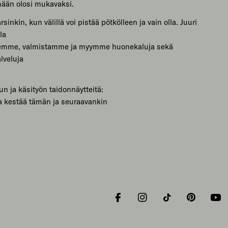
mään olosi mukavaksi.
sinkin, kun välillä voi pistää pötkölleen ja vain olla. Juuri
la
lemme, valmistamme ja myymme huonekaluja sekä
lveluja
un ja käsityön taidonnäytteitä:
a kestää tämän ja seuraavankin
Facebook
Instagram
Tiktok
Pinterest
You