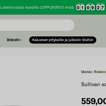
Päivää
Tuntia
Minuuttia
0
0
1
1
0
0
9
9
2
2
7
7
0
0
1
1
0
0
9
9
2
2
7
7
% alehinnoista koodilla LOPPUKIRI10 enää
Brändit
Kalusteet yrityksille ja julkisiin tiloihin
Merkki:
Rowico
Sullivan 
Norma
559,0