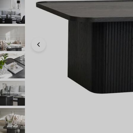
Avaa 0 modaali-ikkunassa