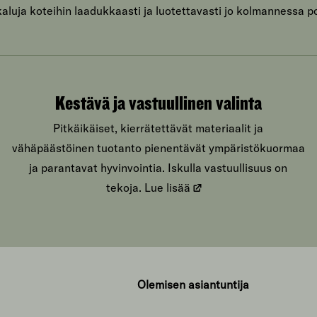
luja koteihin laadukkaasti ja luotettavasti jo kolmannessa p
Kestävä ja vastuullinen valinta
Pitkäikäiset, kierrätettävät materiaalit ja
vähäpäästöinen tuotanto pienentävät ympäristökuormaa
ja parantavat hyvinvointia. Iskulla vastuullisuus on
tekoja.
Lue lisää
Olemisen asiantuntija