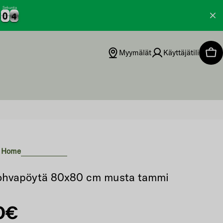
Sekuntia
0
0
3
4
0
0
3
Myymälät
Käyttäjätili
Ost
 Home
sohvapöytä 80x80 cm musta tammi
alihinta
0€