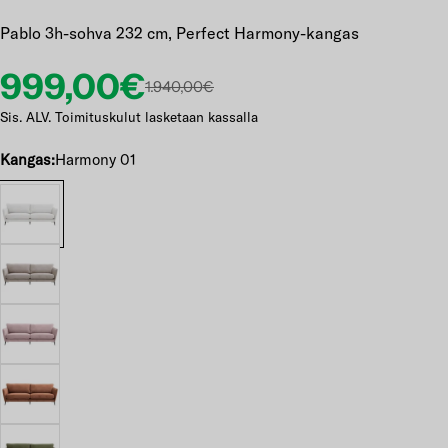
Pablo 3h-sohva 232 cm, Perfect Harmony-kangas
Etuhinta
Normaalihinta
999,00€
1.940,00€
Sis. ALV. Toimituskulut lasketaan kassalla
Kangas:
Harmony 01