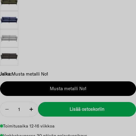
Jalka:
Musta metalli No1
Musta metalli No1
Määrä
Lisää ostoskoriin
Vähennä
Lisää
Toimitusaika 12-16 viikkoa
Verkkokaupassa 30 päivän palautusoikeus