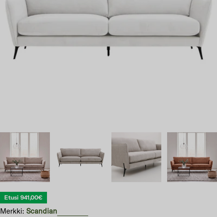
Avaa 4 modaali-ikkunassa
Etusi
941,00€
Merkki:
Scandian