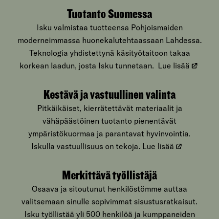
Tuotanto Suomessa
Isku valmistaa tuotteensa Pohjoismaiden
moderneimmassa huonekalutehtaassaan Lahdessa.
Teknologia yhdistettynä käsityötaitoon takaa
korkean laadun, josta Isku tunnetaan.
Lue lisää
Kestävä ja vastuullinen valinta
Pitkäikäiset, kierrätettävät materiaalit ja
vähäpäästöinen tuotanto pienentävät
ympäristökuormaa ja parantavat hyvinvointia.
Iskulla vastuullisuus on tekoja.
Lue lisää
Merkittävä työllistäjä
Osaava ja sitoutunut henkilöstömme auttaa
valitsemaan sinulle sopivimmat sisustusratkaisut.
Isku työllistää yli 500 henkilöä ja kumppaneiden