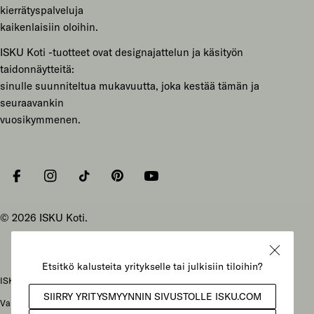
kierrätyspalveluja
kaikenlaisiin oloihin.
ISKU Koti -tuotteet ovat designajattelun ja käsityön
taidonnäytteitä:
sinulle suunniteltua mukavuutta, joka kestää tämän ja
seuraavankin
vuosikymmenen.
Facebook
Instagram
Tiktok
Pinterest
YouTube
© 2026
ISKU Koti
.
ISKU Koti Oy, Mukkulankatu 19, 15210 Lahti
Vaihteen puhelunnumero: 029 086 3000