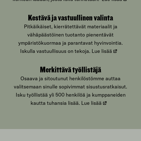
Kestävä ja vastuullinen valinta
Pitkäikäiset, kierrätettävät materiaalit ja
vähäpäästöinen tuotanto pienentävät
ympäristökuormaa ja parantavat hyvinvointia.
Iskulla vastuullisuus on tekoja.
Lue lisää
Merkittävä työllistäjä
Osaava ja sitoutunut henkilöstömme auttaa
valitsemaan sinulle sopivimmat sisustusratkaisut.
Isku työllistää yli 500 henkilöä ja kumppaneiden
kautta tuhansia lisää.
Lue lisää