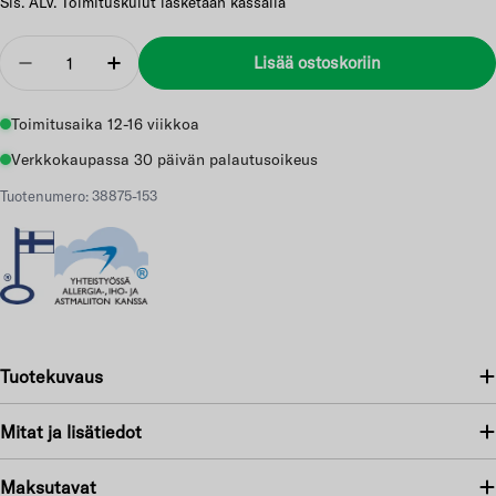
Sis. ALV. Toimituskulut lasketaan kassalla
Määrä
Lisää ostoskoriin
Vähennä
Lisää
Toimitusaika 12-16 viikkoa
Verkkokaupassa 30 päivän palautusoikeus
Tuotenumero: 38875-153
Tuotekuvaus
Mitat ja lisätiedot
Maksutavat