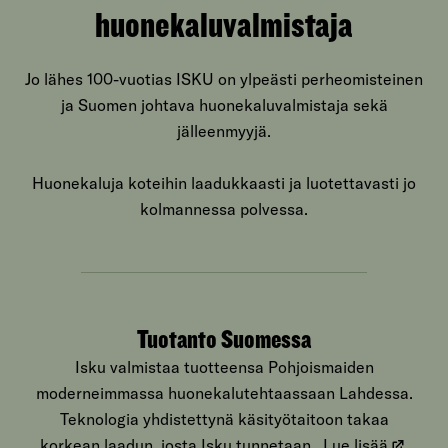
huonekaluvalmistaja
Jo lähes 100-vuotias ISKU on ylpeästi perheomisteinen
ja Suomen johtava huonekaluvalmistaja sekä
jälleenmyyjä.
Huonekaluja koteihin laadukkaasti ja luotettavasti jo
kolmannessa polvessa.
Tuotanto Suomessa
Isku valmistaa tuotteensa Pohjoismaiden
moderneimmassa huonekalutehtaassaan Lahdessa.
Teknologia yhdistettynä käsityötaitoon takaa
korkean laadun, josta Isku tunnetaan.
Lue lisää