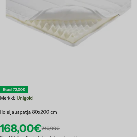
Avaa 0 modaali-ikkunassa
Etusi
72,00€
Merkki:
Unigold
Ilo sijauspatja 80x200 cm
Etuhinta
Normaalihinta
168,00€
240,00€