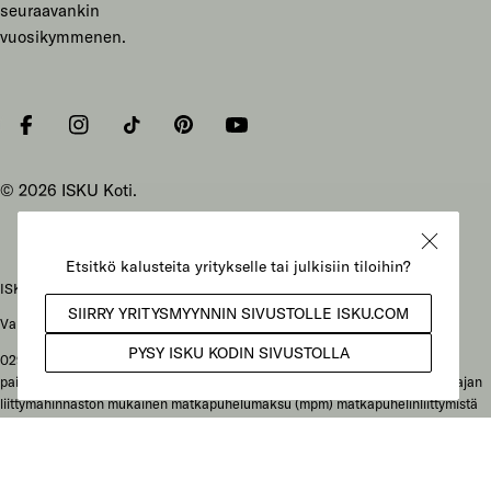
seuraavankin
vuosikymmenen.
Facebook
Instagram
Tiktok
Pinterest
YouTube
© 2026
ISKU Koti
.
ISKU Koti Oy, Mukkulankatu 19, 15210 Lahti
Vaihteen puhelunnumero: 029 086 3000
029-alkuiset yritysnumerot: soittajan liittymähinnaston mukainen
paikallisverkkomaksu (pvm) kotimaan lankaliittymästä soitettaessa tai soittajan
liittymähinnaston mukainen matkapuhelumaksu (mpm) matkapuhelinliittymistä
soitettaessa. Ulkomailta soitettaessa hinta määräytyy paikallisen operaattorin
hinnaston mukaisesti.