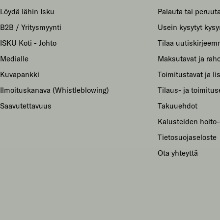
Löydä lähin Isku
Palauta tai peruuta
B2B / Yritysmyynti
Usein kysytyt kys
ISKU Koti - Johto
Tilaa uutiskirjee
Medialle
Maksutavat ja raho
Kuvapankki
Toimitustavat ja li
Ilmoituskanava (Whistleblowing)
Tilaus- ja toimitu
Saavutettavuus
Takuuehdot
Kalusteiden hoito-
Tietosuojaseloste
Ota yhteyttä