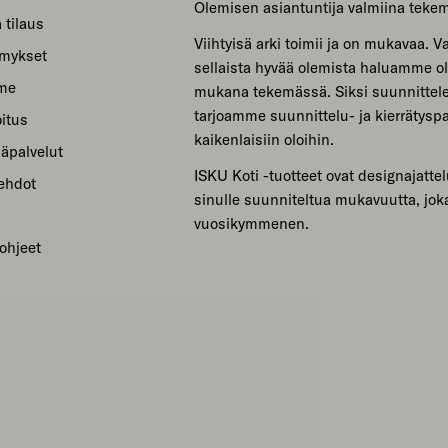
Olemisen asiantuntija valmiina teke
 tilaus
Viihtyisä arki toimii ja on mukavaa. Var
ymykset
sellaista hyvää olemista haluamme ol
mme
mukana tekemässä. Siksi suunnitte
tarjoamme suunnittelu- ja kierrätyspa
itus
kaikenlaisiin oloihin.
säpalvelut
ISKU Koti -tuotteet ovat designajattel
sehdot
sinulle suunniteltua mukavuutta, jok
vuosikymmenen.
ohjeet