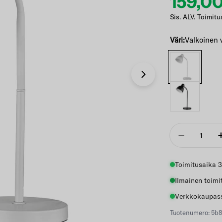
159,0
Etuhi
Norma
Sis. ALV. Toimitu
Väri:
Valkoinen 
Avaa 1 modaali-i
Määrä
Vähennä
Toimitusaika 3
Ilmainen toimi
Verkkokaupass
Tuotenumero: 5b8