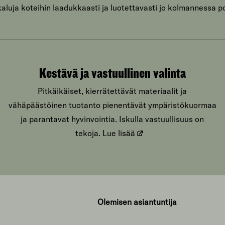
luja koteihin laadukkaasti ja luotettavasti jo kolmannessa p
Kestävä ja vastuullinen valinta
Pitkäikäiset, kierrätettävät materiaalit ja
vähäpäästöinen tuotanto pienentävät ympäristökuormaa
ja parantavat hyvinvointia. Iskulla vastuullisuus on
tekoja.
Lue lisää
Olemisen asiantuntija