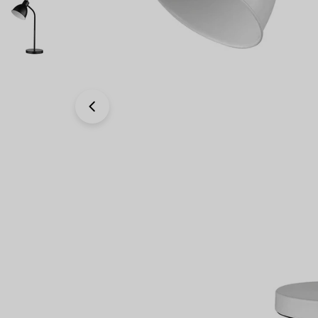
Avaa 0 modaali-ikkunassa