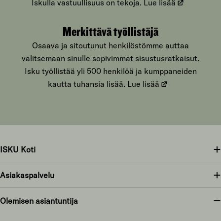
Iskulla vastuullisuus on tekoja.
Lue lisää
Merkittävä työllistäjä
Osaava ja sitoutunut henkilöstömme auttaa
valitsemaan sinulle sopivimmat sisustusratkaisut.
Isku työllistää yli 500 henkilöä ja kumppaneiden
kautta tuhansia lisää.
Lue lisää
ISKU Koti
Asiakaspalvelu
Olemisen asiantuntija