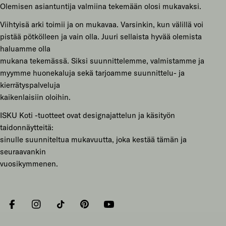
Olemisen asiantuntija valmiina tekemään olosi mukavaksi.
Viihtyisä arki toimii ja on mukavaa. Varsinkin, kun välillä voi
pistää pötkölleen ja vain olla. Juuri sellaista hyvää olemista
haluamme olla
mukana tekemässä. Siksi suunnittelemme, valmistamme ja
myymme huonekaluja sekä tarjoamme suunnittelu- ja
kierrätyspalveluja
kaikenlaisiin oloihin.
ISKU Koti -tuotteet ovat designajattelun ja käsityön
taidonnäytteitä:
sinulle suunniteltua mukavuutta, joka kestää tämän ja
seuraavankin
vuosikymmenen.
Facebook
Instagram
Tiktok
Pinterest
YouTube