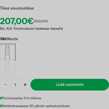
Tikas sisustustikas
Etuhinta
Normaalihinta
207,00€
230,00€
Sis. ALV. Toimituskulut lasketaan kassalla
Väri:
Musta
Määrä
Lisää ostoskoriin
Vähennä
Lisää
Toimitusaika 3-4 viikkoa
Verkkokaupassa 30 päivän palautusoikeus