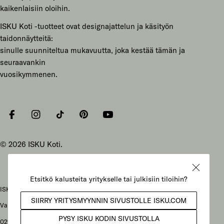
kaikenlaisiin oloihin.
ISKU Koti -tuotteet ovat designajattelun ja käsityön
taidonnäytteitä:
sinulle suunniteltua mukavuutta, joka kestää tämän ja
seuraavankin
vuosikymmenen.
Facebook
Instagram
Tiktok
Pinterest
YouTube
© 2026
ISKU Koti
.
ISKU Koti Oy, Mukkulankatu 19, 15210 Lahti
Vaihteen puhelunnumero: 029 086 3000
029-alkuiset yritysnumerot: soittajan liittymähinnaston mukainen