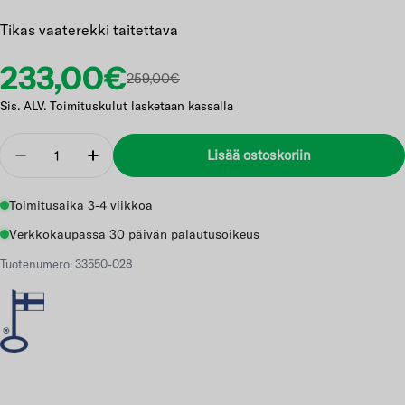
Tikas vaaterekki taitettava
Etuhinta
Normaalihinta
233,00€
259,00€
Sis. ALV. Toimituskulut lasketaan kassalla
Määrä
Lisää ostoskoriin
Vähennä
Lisää
Toimitusaika 3-4 viikkoa
Verkkokaupassa 30 päivän palautusoikeus
Tuotenumero: 33550-028