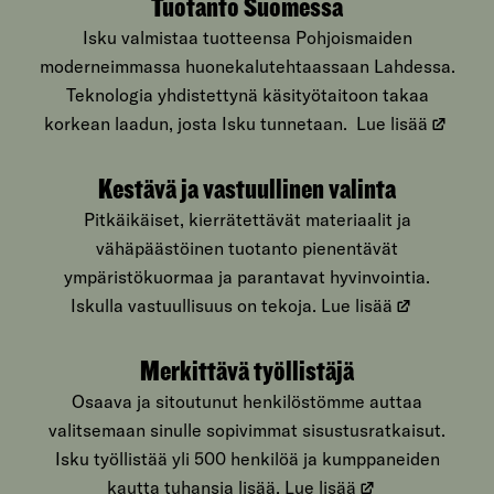
Tuotanto Suomessa
Isku valmistaa tuotteensa Pohjoismaiden
moderneimmassa huonekalutehtaassaan Lahdessa.
Teknologia yhdistettynä käsityötaitoon takaa
korkean laadun, josta Isku tunnetaan.
Lue lisää
Kestävä ja vastuullinen valinta
Pitkäikäiset, kierrätettävät materiaalit ja
vähäpäästöinen tuotanto pienentävät
ympäristökuormaa ja parantavat hyvinvointia.
Iskulla vastuullisuus on tekoja.
Lue lisää
Merkittävä työllistäjä
Osaava ja sitoutunut henkilöstömme auttaa
valitsemaan sinulle sopivimmat sisustusratkaisut.
Isku työllistää yli 500 henkilöä ja kumppaneiden
kautta tuhansia lisää.
Lue lisää