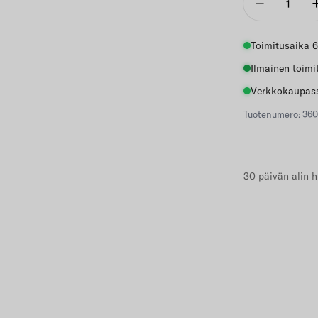
Vähennä
Toimitusaika 6
Ilmainen toimi
Verkkokaupass
Tuotenumero: 360
30 päivän alin h