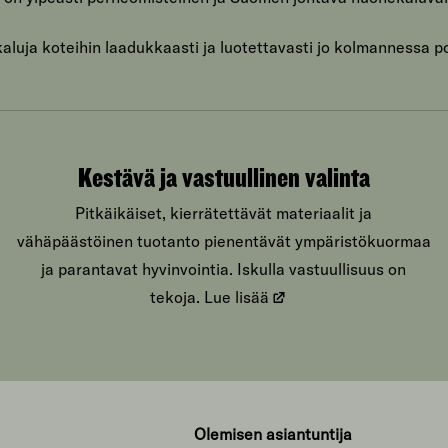
luja koteihin laadukkaasti ja luotettavasti jo kolmannessa p
Kestävä ja vastuullinen valinta
Pitkäikäiset, kierrätettävät materiaalit ja
vähäpäästöinen tuotanto pienentävät ympäristökuormaa
ja parantavat hyvinvointia. Iskulla vastuullisuus on
tekoja.
Lue lisää
Olemisen asiantuntija