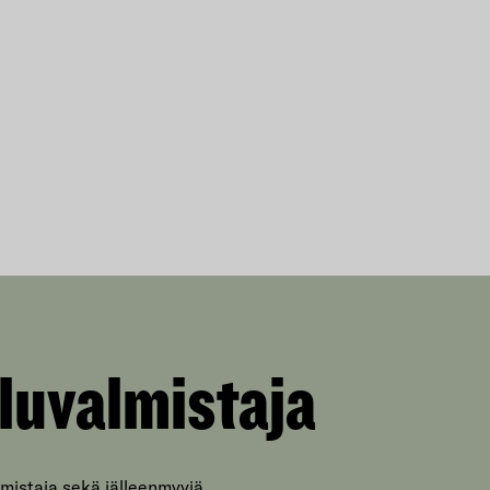
luvalmistaja
mistaja sekä jälleenmyyjä.