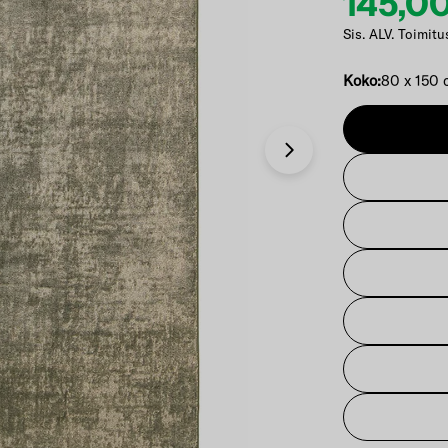
145,0
Etuhi
Norma
Sis. ALV. Toimitu
Koko:
80 x 150
Avaa 1 modaali-i