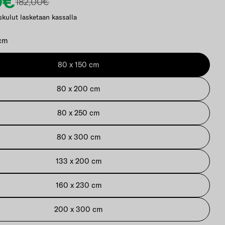
0€
nta
alihinta
182,00€
skulut lasketaan kassalla
 cm
80 x 150 cm
kkunassa
80 x 200 cm
80 x 250 cm
80 x 300 cm
133 x 200 cm
160 x 230 cm
200 x 300 cm