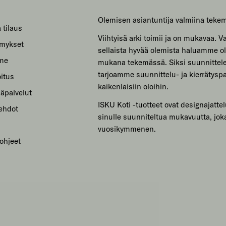
Olemisen asiantuntija valmiina teke
 tilaus
Viihtyisä arki toimii ja on mukavaa. Var
ymykset
sellaista hyvää olemista haluamme ol
mme
mukana tekemässä. Siksi suunnitte
tarjoamme suunnittelu- ja kierrätyspa
itus
kaikenlaisiin oloihin.
säpalvelut
ISKU Koti -tuotteet ovat designajattel
sehdot
sinulle suunniteltua mukavuutta, jok
vuosikymmenen.
ohjeet