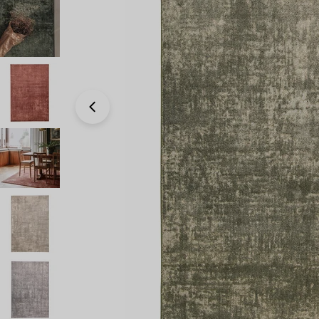
Avaa 0 modaali-ikkunassa