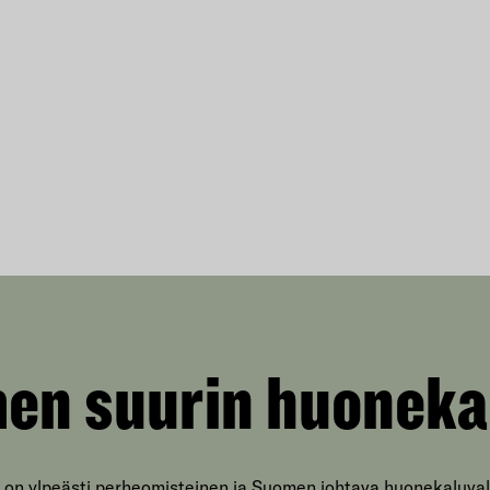
en suurin huoneka
 on ylpeästi perheomisteinen ja Suomen johtava huonekaluval