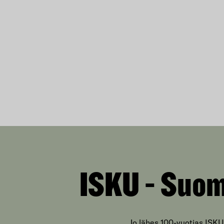
ISKU - Suom
Jo lähes 100-vuotias ISKU