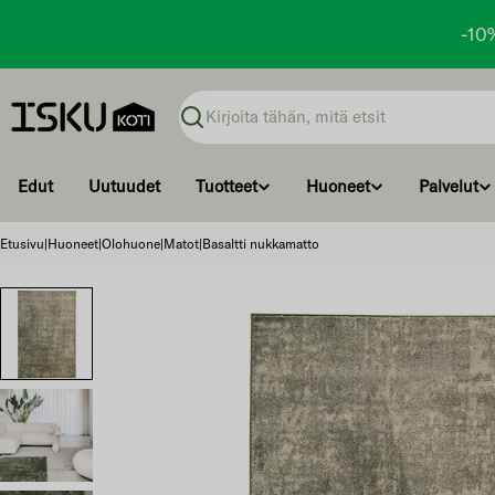
-10
Ohita
ja
Haku
siirry
sisältöön
Edut
Uutuudet
Tuotteet
Huoneet
Palvelut
Etusivu
|
Huoneet
|
Olohuone
|
Matot
|
Basaltti nukkamatto
Ohita
ja
siirry
tuotetietoihin