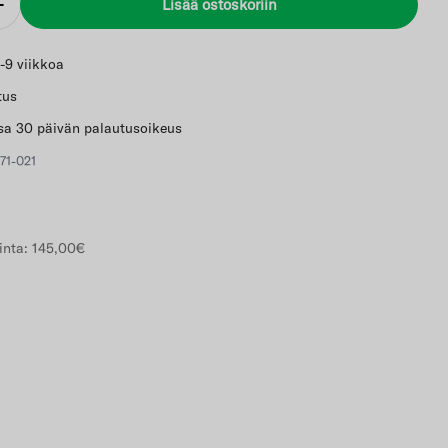
Lisää ostoskoriin
Lisää
-9 viikkoa
tus
a 30 päivän palautusoikeus
71-021
inta:
145,00€