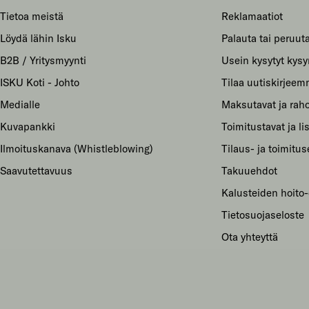
Tietoa meistä
Reklamaatiot
Löydä lähin Isku
Palauta tai peruuta
B2B / Yritysmyynti
Usein kysytyt kys
ISKU Koti - Johto
Tilaa uutiskirjee
Medialle
Maksutavat ja raho
Kuvapankki
Toimitustavat ja li
Ilmoituskanava (Whistleblowing)
Tilaus- ja toimitu
Saavutettavuus
Takuuehdot
Kalusteiden hoito-
Tietosuojaseloste
Ota yhteyttä