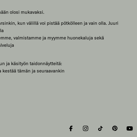
mään olosi mukavaksi.
sinkin, kun välillä voi pistää pötkölleen ja vain olla. Juuri
la
lemme, valmistamme ja myymme huonekaluja sekä
lveluja
un ja käsityön taidonnäytteitä:
a kestää tämän ja seuraavankin
Facebook
Instagram
Tiktok
Pinterest
You