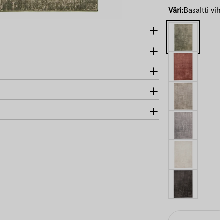
Väri:
Basaltti vi
Määrä