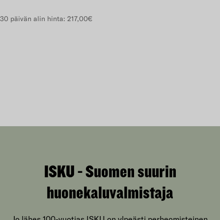
30 päivän alin hinta:
217,00€
ISKU - Suomen suurin
huonekaluvalmistaja
Jo lähes 100-vuotias ISKU on ylpeästi perheomisteinen