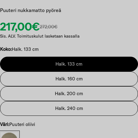
Puuteri nukkamatto pyöreä
Etuhinta
Normaalihinta
217,00€
272,00€
Sis. ALV. Toimituskulut lasketaan kassalla
Koko:
Halk. 133 cm
Halk. 133 cm
Halk. 160 cm
Halk. 200 cm
Halk. 240 cm
Väri:
Puuteri oliivi