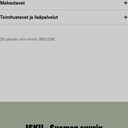
Maksutavat
Toimitustavat ja lisäpalvelut
30 päivän alin hinta:
993,00€
ISKU - Suomen suurin