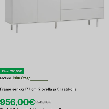
Avaa 0 modaali-ikkunassa
Etusi
286,00€
Merkki:
Isku Stage
Frame senkki 177 cm, 2 ovella ja 3 laatikolla
Etuhinta
Normaalihinta
956,00€
1.242,00€