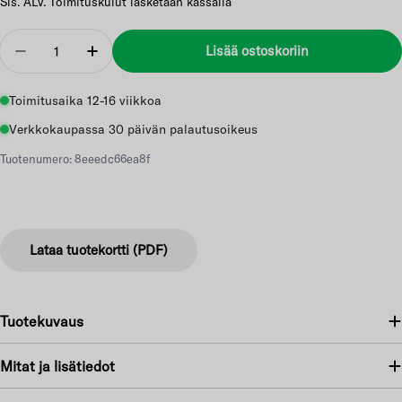
Sis. ALV. Toimituskulut lasketaan kassalla
Määrä
Lisää ostoskoriin
Vähennä
Lisää
Toimitusaika 12-16 viikkoa
Verkkokaupassa 30 päivän palautusoikeus
Tuotenumero: 8eeedc66ea8f
Lataa tuotekortti (PDF)
Tuotekuvaus
Mitat ja lisätiedot