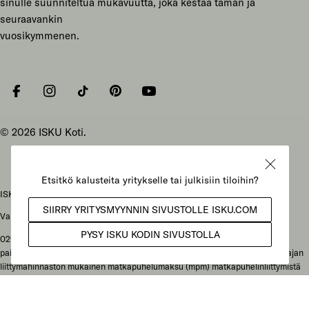
sinulle suunniteltua mukavuutta, joka kestää tämän ja
seuraavankin
vuosikymmenen.
Facebook
Instagram
Tiktok
Pinterest
YouTube
© 2026
ISKU Koti
.
ISKU Koti Oy, Mukkulankatu 19, 15210 Lahti
Vaihteen puhelunnumero: 029 086 3000
029-alkuiset yritysnumerot: soittajan liittymähinnaston mukainen
paikallisverkkomaksu (pvm) kotimaan lankaliittymästä soitettaessa tai soittajan
liittymähinnaston mukainen matkapuhelumaksu (mpm) matkapuhelinliittymistä
soitettaessa. Ulkomailta soitettaessa hinta määräytyy paikallisen operaattorin
hinnaston mukaisesti.